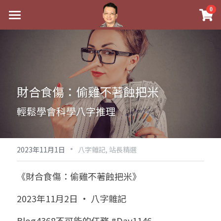
×
0
商品分類
最新消息
八字線上完整班
關於我
科學八字推理PDF
實體經營
財合食傷：偷雞不著蝕把米
《十神高階實戰錄》完整典藏版
課程介紹
祖傳命理
輕鬆學會科學八字推理
1美元超值PDF
手工印鑑
Blog
五行八字學
學生紅利課程
·
後天派陽宅
試閱專區
黃金會員專區
2023年11月1日
八字雜記,
站長精選
團隊教練訓練營
八字雜記
線上學苑
Podcast聽書
《財合食傷：偷雞不著蝕把米》
Podcast聽書
心靈成長
團隊訓練營
命理商城
八字初階班1
2023年11月2日 · 八字雜記
八字線上批命
人氣最高
八字視頻
八字初階班2
我的著作
八字完整班
Blog4368不可能的任務 #Day1146