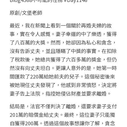
小兒命名
站長精選
陽宅視頻
八字進階班
《十神高階實戰錄》完整典藏版
與我預約
科學八字推理1
原創/文堡老師
臉書生活
線上直播
八字中階班
科學八字推理PDF
最近，我在新聞上看到一個關於再婚夫婦的故
科學八字推理2
批命預約
登錄
/
註冊
事，實在令人感慨。妻子幸運的中了樂透，獲得
好書推廌
自我挑戰
八字高階班
八字批命
科學八字推理3
上課預約
搜索
了八百萬的大獎。然而，她卻因為私心和貪念，
沒有告訴丈夫，並且隱瞞了中獎的事實。在扣除
五人實戰班
小兒命名
科學八字輕鬆學
常見問題
繁體中文
了稅款後，她總共獲得了六百多萬的獎金，但仍
五行計算初階班
輕鬆學會科學八字推理
FB粉絲頁
0938617837
繁體中文
然沒有向丈夫坦白。更讓人意外的是，她第一時
間匯款了220萬給她前夫的兒子。這個秘密後來
support@p8zicourse.com
五行計算高階班
被她現任丈夫發現了，他感到非常憤怒，決定將
團隊訓練營
妻子告上法院，指控她侵佔財產並要求離婚。
結局是，法官不僅判決了離婚，還要求妻子支付
五行八字線上班
201萬的賠償金給丈夫。最終，這位妻子只能獨
自獲得200萬。透過這個故事想讓你了解，貪念