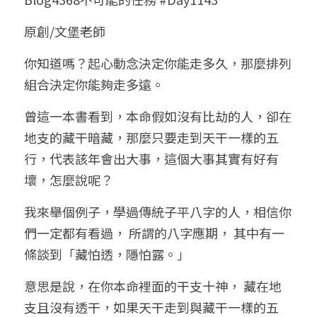
小兒命名
站長精選
陽宅視頻
八字進階班
《十神高階實戰錄》完整典藏版
與我預約
科學八字推理1
原創/文堡老師
臉書生活
線上直播
八字中階班
科學八字推理PDF
你知道嗎？起心動念決定你能走多久，那麼排列
科學八字推理2
批命預約
登錄
/
註冊
組合決定你能夠走多遠。
好書推廌
自我挑戰
八字高階班
八字批命
科學八字推理3
上課預約
搜索
曾這一本書看到，本命假如沒有比劫的人，卻在
五人實戰班
小兒命名
科學八字輕鬆學
常見問題
繁體中文
地支的藏干暗藏，那麼只要走到天干一樣的五
行，代表該年會出大事，這個大事其實有好有
五行計算初階班
輕鬆學會科學八字推理
FB粉絲頁
0938617837
繁體中文
壞，怎麼說呢？
support@p8zicourse.com
五行計算高階班
我來舉個例子，學過傳統子平八字的人，相信你
團隊訓練營
們一定都有看過， 所謂的八字應期， 其中有一
條談到「藏怕透，隱怕露。」
五行八字線上班
意思是說，在你本命裡面的干支十神， 藏在地
支且沒有透干，如果天干走到與藏干一樣的五