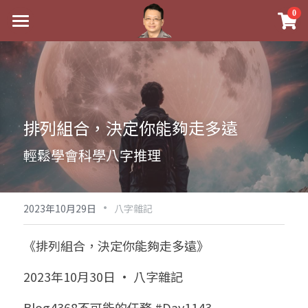
×
0
商品分類
最新消息
八字線上完整班
關於我
科學八字推理PDF
實體經營
排列組合，決定你能夠走多遠
《十神高階實戰錄》完整典藏版
課程介紹
祖傳命理
輕鬆學會科學八字推理
1美元超值PDF
手工印鑑
Blog
五行八字學
學生紅利課程
·
後天派陽宅
試閱專區
黃金會員專區
2023年10月29日
八字雜記
團隊教練訓練營
八字雜記
線上學苑
Podcast聽書
《排列組合，決定你能夠走多遠》
Podcast聽書
心靈成長
團隊訓練營
命理商城
八字初階班1
2023年10月30日 · 八字雜記
八字線上批命
人氣最高
八字視頻
八字初階班2
我的著作
八字完整班
Blog4368不可能的任務 #Day1143