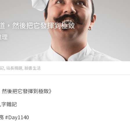
道，然後把它發揮到極致
推理
記,
站長精選,
臉書生活
，然後把它發揮到極致》
 八字雜記
 #Day1140