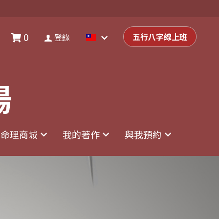
0
0
登錄
五行八字線上班
五行八字線上班
登錄
場
場
命理商城
命理商城
我的著作
我的著作
與我預約
與我預約