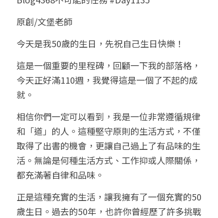
小兒命名
站長精選
陽宅視頻
八字進階班
《十神高階實戰錄》完整典藏版
與我預約
科學八字推理1
原創/文堡老師
臉書生活
線上直播
八字中階班
科學八字推理PDF
今天是我50歲的生日，先祝自己生日快樂！
科學八字推理2
批命預約
登錄
/
註冊
好書推廌
自我挑戰
八字高階班
這是一個重要的里程碑，回顧一下我的部落格，
八字批命
科學八字推理3
上課預約
搜索
今天正好滿110週，我覺得這是一個了不起的成
五人實戰班
小兒命名
科學八字輕鬆學
常見問題
繁體中文
就。
五行計算初階班
輕鬆學會科學八字推理
FB粉絲頁
0938617837
繁體中文
相信你們一定可以看到，我是一位非常遵循規律
和「道」的人。這種堅守原則的生活方式，不僅
support@p8zicourse.com
五行計算高階班
取得了出書的機會，更讓自己過上了有品味的生
團隊訓練營
活。無論是何種生活方式、工作抑或人際關係，
都充滿著自律和品味。
五行八字線上班
正是這種充實的生活，讓我擁有了一個充實的50
歲生日。過去的50年，也許你曾經歷了許多挑戰