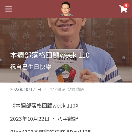
×
0
商品分類
最新消息
八字線上完整班
關於我
科學八字推理PDF
實體經營
本週部落格回顧week 110
《十神高階實戰錄》完整典藏版
課程介紹
祖傳命理
祝自己生日快樂
1美元超值PDF
手工印鑑
Blog
五行八字學
學生紅利課程
·
後天派陽宅
試閱專區
黃金會員專區
2023年10月21日
八字雜記,
站長精選
團隊教練訓練營
八字雜記
線上學苑
Podcast聽書
《本週部落格回顧week 110》
Podcast聽書
心靈成長
團隊訓練營
命理商城
八字初階班1
2023年10月22日 · 八字雜記
八字線上批命
人氣最高
八字視頻
八字初階班2
我的著作
八字完整班
Blog4368不可能的任務 #Day1135