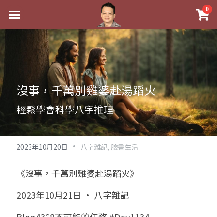
×
0
商品分類
最新消息
八字線上完整班
關於我
科學八字推理PDF
實體經營
沒事，千萬別雞婆赴湯蹈火
《十神高階實戰錄》完整典藏版
課程介紹
祖傳命理
輕鬆學會科學八字推理
1美元超值PDF
手工印鑑
Blog
五行八字學
學生紅利課程
·
後天派陽宅
試閱專區
黃金會員專區
2023年10月20日
八字雜記,
臉書生活
團隊教練訓練營
八字雜記
線上學苑
Podcast聽書
《沒事，千萬別雞婆赴湯蹈火》
Podcast聽書
心靈成長
團隊訓練營
命理商城
八字初階班1
2023年10月21日 · 八字雜記
八字線上批命
人氣最高
八字視頻
八字初階班2
我的著作
八字完整班
Blog4368不可能的任務 #Day1134