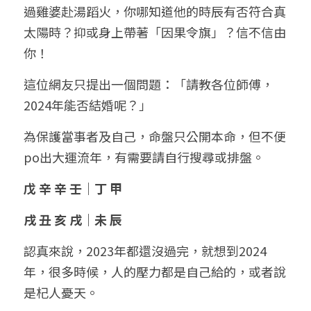
過雞婆赴湯蹈火，你哪知道他的時辰有否符合真
太陽時？抑或身上帶著「因果令旗」？信不信由
你！
這位網友只提出一個問題：「請教各位師傅，
2024年能否結婚呢？」
為保護當事者及自己，命盤只公開本命，但不便
po出大運流年，有需要請自行搜尋或排盤。
戊 辛 辛 壬｜丁 甲
戌 丑 亥 戌｜未 辰
認真來說，2023年都還沒過完，就想到2024
年，很多時候，人的壓力都是自己給的，或者說
是杞人憂天。