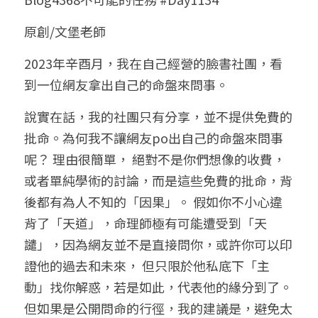
小兒命名
站長精選
陽宅視頻
八字進階班
《十神高階實戰錄》完整典藏版
與我預約
科學八字推理1
原創/文堡老師
臉書生活
線上直播
八字中階班
科學八字推理PDF
2023年辛酉月，我在自己經營的臉書社團，看
科學八字推理2
批命預約
登錄
/
註冊
到一位網友拿出自己的命盤來問事。
好書推廌
自我挑戰
八字高階班
八字批命
科學八字推理3
上課預約
搜索
說實在話，我的社團只有分享，並不提供免費的
五人實戰班
小兒命名
科學八字輕鬆學
常見問題
繁體中文
批命。為何我不讓網友po出自己的命盤來問事
呢？ 理由很簡單， 絕對不是你們想像的收費， 
五行計算初階班
輕鬆學會科學八字推理
FB粉絲頁
0938617837
繁體中文
或者單純學術的討論，而是這些免費的批命，背
support@p8zicourse.com
五行計算高階班
後都有為人不知的「因果」。 假如你不小心違
背了「天道」，命理師極有可能遭受到「天
團隊訓練營
譴」，因為網友並不是直接問你，或許你可以印
證他的過去和未來， 但只限於他私底下「主
五行八字線上班
動」找你解惑，若是如此，代表他的緣分到了。
但如果是公開問命的行徑，我的建議是，避免太