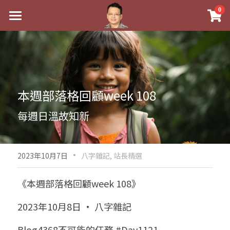
×
0
商品分類
最新消息
八字線上完整班
關於我
科學八字推理PDF
實體經營
本週部落格回顧week 108
《十神高階實戰錄》完整典藏版
課程介紹
祖傳命理
每週日溫故知新
1美元超值PDF
手工印鑑
Blog
五行八字學
學生紅利課程
·
後天派陽宅
試閱專區
黃金會員專區
2023年10月7日
八字雜記,
站長精選
團隊教練訓練營
八字雜記
線上學苑
Podcast聽書
《本週部落格回顧week 108》
Podcast聽書
心靈成長
團隊訓練營
命理商城
八字初階班1
2023年10月8日 · 八字雜記
八字線上批命
人氣最高
八字視頻
八字初階班2
我的著作
八字完整班
Blog4368不可能的任務 #Day1121