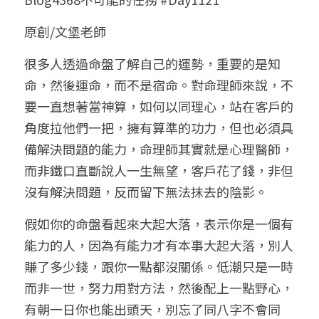
小兒命名
站長精選
陽宅視頻
八字進階班
《十神高階實戰錄》完整典藏版
與我預約
科學八字推理1
原創/文堡老師
臉書生活
線上直播
八字中階班
科學八字推理PDF
很多人透過命盤了解自己的運勢，重要的是知
科學八字推理2
批命預約
登錄
/
註冊
命，然後運命，而不是宿命。對命理師來說，不
好書推廌
自我挑戰
八字高階班
八字批命
科學八字推理3
上課預約
搜索
要一直想著當神算，如何以同理心，站在客戶的
角度拉他們一把，擁有算準的功力，但也必須具
五人實戰班
小兒命名
科學八字輕鬆學
常見問題
繁體中文
備解決問題的能力，命理師其實就是心理醫師，
五行計算初階班
輕鬆學會科學八字推理
FB粉絲頁
0938617837
繁體中文
而非鐵口直斷說人一生無望，客戶花了錢，非但
沒有解決問題，反而留下無法抹去的陰影。
support@p8zicourse.com
五行計算高階班
假如你的命盤看起來大起大落，表示你是一個有
團隊訓練營
能力的人，因為有能力才有本事大起大落，別人
賺了多少錢，跟你一點都沒關係。低潮只是一時
五行八字線上班
而非一世，努力用對方法，然後配上一點野心，
有朝一日你也能出頭天，別忘了同八字不會同