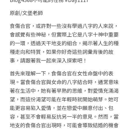
小兒命名
站長精選
陽宅視頻
八字進階班
《十神高階實戰錄》完整典藏版
與我預約
科學八字推理1
原創/文堡老師
臉書生活
線上直播
八字中階班
科學八字推理PDF
食傷合官，或許對一些沒有學過八字的人來說，
科學八字推理2
批命預約
登錄
/
註冊
會感覺有些神秘，但實際上它是八字十神中重要
好書推廌
自我挑戰
八字高階班
八字批命
科學八字推理3
上課預約
搜索
的一環，透過天干地支的組合，揭示著人生的種
種走向和特質，如果你好奇這些詞彙背後的故
五人實戰班
小兒命名
科學八字輕鬆學
常見問題
繁體中文
事，請跟著我一起來深入探索吧！
五行計算初階班
輕鬆學會科學八字推理
FB粉絲頁
0938617837
繁體中文
首先來理解一下，食傷合官在女性命盤中的表
support@p8zicourse.com
五行計算高階班
現。當食傷合官與女命的八字結合時，通常意味
著在生活中，她有著早熟的思維，對愛情充滿渴
團隊訓練營
望，而這份渴望可能在年輕時就開始萌芽。她可
能更容易陷入愛情，並在戀愛中願意付出、包
五行八字線上班
容，甚至不會輕易反抗另一半的意見。然而，當
地支的食傷合官出現時，可能會導致結婚的機會