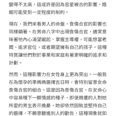
變得不太高，這或許是因為官星被合的影響，婚
姻可能受到一定程度的制約。
現在，我們來看男人的命盤，食傷合官的影響也
同樣顯著。在男命八字中出現食傷合官，通常意
味著他內心渴望崛起、掌握主導權，可能想當老
闆、追求官位，或者期望擁有自己的孩子。這種
特質讓他們對於事業和家庭有著更明確的追求和
計劃。
然而，這種影響力在女性身上更為突出。一般我
在為懷孕的準媽媽選擇吉日時，會特別留意女命
食傷合官的組合。這是因為食傷合官，在女命心
中容易種下一顆情感的種子，即便周遭的人對她
所愛的男生表示擔憂，她卻依然固執並堅持自己
的選擇，不願意聽進別人的勸告，這種現象就如