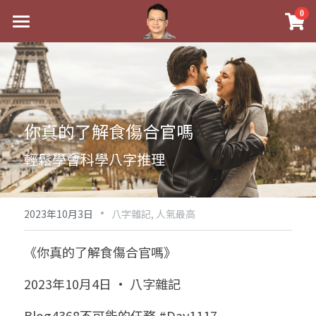
×
0
商品分類
最新消息
八字線上完整班
關於我
科學八字推理PDF
實體經營
你真的了解食傷合官嗎
《十神高階實戰錄》完整典藏版
課程介紹
祖傳命理
輕鬆學會科學八字推理
1美元超值PDF
手工印鑑
Blog
五行八字學
學生紅利課程
·
後天派陽宅
試閱專區
黃金會員專區
2023年10月3日
八字雜記,
人氣最高
團隊教練訓練營
八字雜記
線上學苑
Podcast聽書
《你真的了解食傷合官嗎》
Podcast聽書
心靈成長
團隊訓練營
命理商城
八字初階班1
2023年10月4日 · 八字雜記
八字線上批命
人氣最高
八字視頻
八字初階班2
我的著作
八字完整班
Blog4368不可能的任務 #Day1117