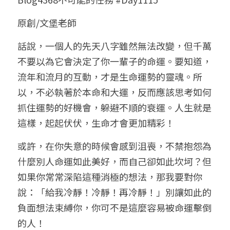
小兒命名
站長精選
陽宅視頻
八字進階班
《十神高階實戰錄》完整典藏版
與我預約
科學八字推理1
原創/文堡老師
臉書生活
線上直播
八字中階班
科學八字推理PDF
話說，一個人的先天八字雖然無法改變，但千萬
科學八字推理2
批命預約
登錄
/
註冊
不要以為它會決定了你一輩子的命運。要知道，
好書推廌
自我挑戰
八字高階班
八字批命
科學八字推理3
上課預約
搜索
流年和流月的互動，才是生命運勢的靈魂。所
以，不必執著於本命和大運，反而應該思考如何
五人實戰班
小兒命名
科學八字輕鬆學
常見問題
繁體中文
抓住運勢的好機會，躲避不順的衰運。人生就是
五行計算初階班
輕鬆學會科學八字推理
FB粉絲頁
0938617837
繁體中文
這樣，起起伏伏，生命才會更加精彩！
support@p8zicourse.com
五行計算高階班
或許，在你失意的時候會感到沮喪，不禁抱怨為
什麼別人命運如此美好，而自己卻如此坎坷？但
團隊訓練營
如果你常常深陷這種消極的想法，那我要對你
說：「給我冷靜！冷靜！再冷靜！」別讓如此的
五行八字線上班
負面想法束縛你，你可不是這麼容易被命運擊倒
的人！