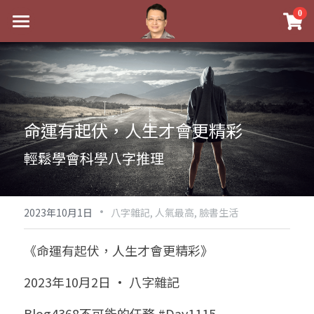
×
0
商品分類
最新消息
八字線上完整班
關於我
科學八字推理PDF
實體經營
命運有起伏，人生才會更精彩
《十神高階實戰錄》完整典藏版
課程介紹
祖傳命理
輕鬆學會科學八字推理
1美元超值PDF
手工印鑑
Blog
五行八字學
學生紅利課程
·
後天派陽宅
試閱專區
黃金會員專區
2023年10月1日
八字雜記,
人氣最高,
臉書生活
團隊教練訓練營
八字雜記
線上學苑
Podcast聽書
《命運有起伏，人生才會更精彩》
Podcast聽書
心靈成長
團隊訓練營
命理商城
八字初階班1
2023年10月2日 · 八字雜記
八字線上批命
人氣最高
八字視頻
八字初階班2
我的著作
八字完整班
Blog4368不可能的任務 #Day1115