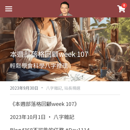
×
0
商品分類
最新消息
八字線上完整班
關於我
科學八字推理PDF
實體經營
本週部落格回顧week 107
《十神高階實戰錄》完整典藏版
課程介紹
祖傳命理
輕鬆學會科學八字推理
1美元超值PDF
手工印鑑
Blog
五行八字學
學生紅利課程
·
後天派陽宅
試閱專區
黃金會員專區
2023年9月30日
八字雜記,
站長精選
團隊教練訓練營
八字雜記
線上學苑
Podcast聽書
《本週部落格回顧week 107》
Podcast聽書
心靈成長
團隊訓練營
命理商城
八字初階班1
2023年10月1日 · 八字雜記
八字線上批命
人氣最高
八字視頻
八字初階班2
我的著作
八字完整班
Blog4368不可能的任務 #Day1114