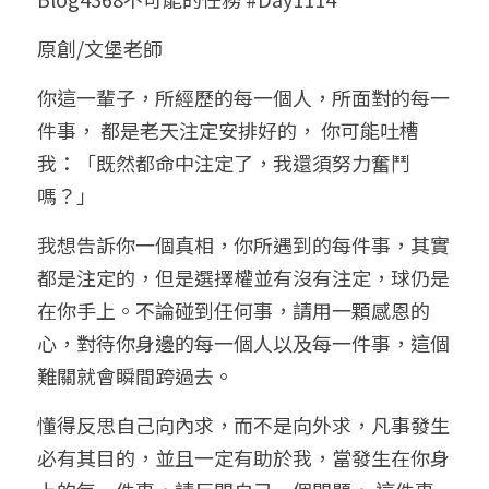
小兒命名
站長精選
陽宅視頻
八字進階班
《十神高階實戰錄》完整典藏版
與我預約
科學八字推理1
原創/文堡老師
臉書生活
線上直播
八字中階班
科學八字推理PDF
你這一輩子，所經歷的每一個人，所面對的每一
科學八字推理2
批命預約
登錄
/
註冊
件事， 都是老天注定安排好的， 你可能吐槽
好書推廌
自我挑戰
八字高階班
八字批命
科學八字推理3
上課預約
搜索
我：「既然都命中注定了，我還須努力奮鬥
嗎？」
五人實戰班
小兒命名
科學八字輕鬆學
常見問題
繁體中文
我想告訴你一個真相，你所遇到的每件事，其實
五行計算初階班
輕鬆學會科學八字推理
FB粉絲頁
0938617837
繁體中文
都是注定的，但是選擇權並有沒有注定，球仍是
support@p8zicourse.com
五行計算高階班
在你手上。不論碰到任何事，請用一顆感恩的
心，對待你身邊的每一個人以及每一件事，這個
團隊訓練營
難關就會瞬間跨過去。
五行八字線上班
懂得反思自己向內求，而不是向外求，凡事發生
必有其目的，並且一定有助於我，當發生在你身