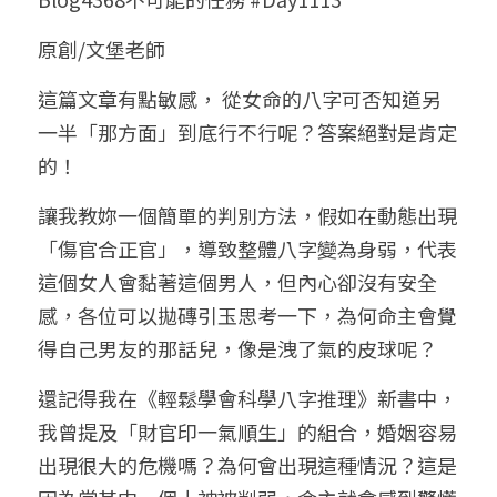
小兒命名
站長精選
陽宅視頻
八字進階班
《十神高階實戰錄》完整典藏版
與我預約
科學八字推理1
原創/文堡老師
臉書生活
線上直播
八字中階班
科學八字推理PDF
這篇文章有點敏感， 從女命的八字可否知道另
科學八字推理2
批命預約
登錄
/
註冊
一半「那方面」到底行不行呢？答案絕對是肯定
好書推廌
自我挑戰
八字高階班
八字批命
科學八字推理3
上課預約
搜索
的！
五人實戰班
小兒命名
科學八字輕鬆學
常見問題
繁體中文
讓我教妳一個簡單的判別方法，假如在動態出現
「傷官合正官」，導致整體八字變為身弱，代表
五行計算初階班
輕鬆學會科學八字推理
FB粉絲頁
0938617837
繁體中文
這個女人會黏著這個男人，但內心卻沒有安全
support@p8zicourse.com
五行計算高階班
感，各位可以拋磚引玉思考一下，為何命主會覺
得自己男友的那話兒，像是洩了氣的皮球呢？
團隊訓練營
還記得我在《輕鬆學會科學八字推理》新書中，
五行八字線上班
我曾提及「財官印一氣順生」的組合，婚姻容易
出現很大的危機嗎？為何會出現這種情況？這是