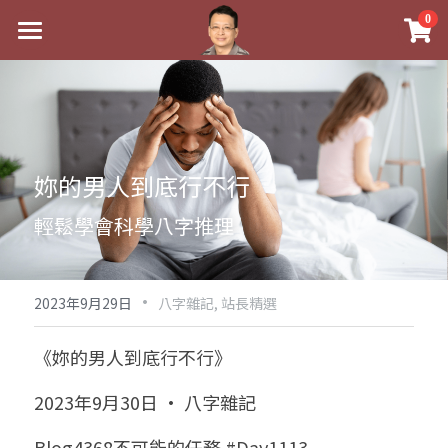
×
0
商品分類
最新消息
八字線上完整班
關於我
科學八字推理PDF
實體經營
妳的男人到底行不行
《十神高階實戰錄》完整典藏版
課程介紹
祖傳命理
輕鬆學會科學八字推理
1美元超值PDF
手工印鑑
Blog
五行八字學
學生紅利課程
·
後天派陽宅
試閱專區
黃金會員專區
2023年9月29日
八字雜記,
站長精選
團隊教練訓練營
八字雜記
線上學苑
Podcast聽書
《妳的男人到底行不行》
Podcast聽書
心靈成長
團隊訓練營
命理商城
八字初階班1
2023年9月30日 · 八字雜記
八字線上批命
人氣最高
八字視頻
八字初階班2
我的著作
八字完整班
Blog4368不可能的任務 #Day1113