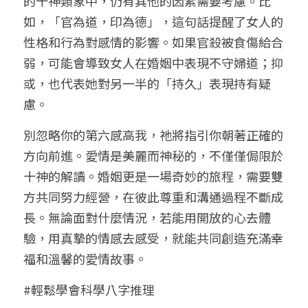
的十神類象中，仍有其他的因素需要考慮。比
如，「官為道，印為德」，這句話提醒了女人的
性格和行為對感情的影響。如果官殺被食傷給合
弱，可能會導致女人在婚姻中表現不守婦道；抑
或，也代表她對另一半的「持久」表現持有疑
慮。
別忽略你的第六感高我，祂將指引你朝著正確的
方向前進。愛情是美麗而神秘的，不僅僅侷限於
十神的解讀。婚姻更是一場奇妙的旅程，需要雙
方共同努力經營，在彼此尊重和溝通過程不斷成
長。無論面對什麼情況，若能用開放的心去體
驗，用真摯的情感去感受，就能共同創造充滿幸
福和溫馨的愛情故事。
#輕鬆學會科學八字推理