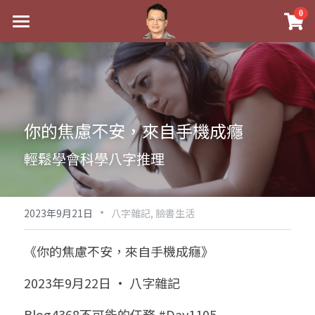
×
0
商品分類
最新消息
八字線上完整班
關於我
科學八字推理PDF
實體經營
你的焦慮不安，來自手機成癮
《十神高階實戰錄》完整典藏版
課程介紹
祖傳命理
輕鬆學會科學八字推理
1美元超值PDF
手工印鑑
Blog
五行八字學
學生紅利課程
·
後天派陽宅
試閱專區
黃金會員專區
2023年9月21日
八字雜記,
臉書生活
團隊教練訓練營
八字雜記
線上學苑
Podcast聽書
《你的焦慮不安，來自手機成癮》
Podcast聽書
心靈成長
團隊訓練營
命理商城
八字初階班1
2023年9月22日 · 八字雜記
八字線上批命
人氣最高
八字視頻
八字初階班2
我的著作
八字完整班
Blog4368不可能的任務 #Day1105