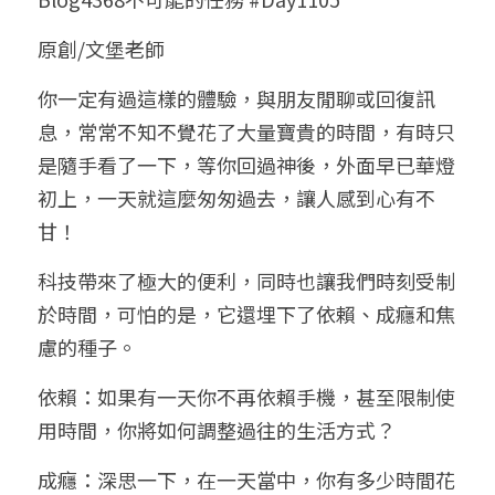
小兒命名
站長精選
陽宅視頻
八字進階班
《十神高階實戰錄》完整典藏版
與我預約
科學八字推理1
原創/文堡老師
臉書生活
線上直播
八字中階班
科學八字推理PDF
你一定有過這樣的體驗，與朋友閒聊或回復訊
科學八字推理2
批命預約
登錄
/
註冊
息，常常不知不覺花了大量寶貴的時間，有時只
好書推廌
自我挑戰
八字高階班
八字批命
科學八字推理3
上課預約
搜索
是隨手看了一下，等你回過神後，外面早已華燈
初上，一天就這麼匆匆過去，讓人感到心有不
五人實戰班
小兒命名
科學八字輕鬆學
常見問題
繁體中文
甘！
五行計算初階班
輕鬆學會科學八字推理
FB粉絲頁
0938617837
繁體中文
科技帶來了極大的便利，同時也讓我們時刻受制
support@p8zicourse.com
五行計算高階班
於時間，可怕的是，它還埋下了依賴、成癮和焦
慮的種子。
團隊訓練營
依賴：如果有一天你不再依賴手機，甚至限制使
五行八字線上班
用時間，你將如何調整過往的生活方式？
成癮：深思一下，在一天當中，你有多少時間花