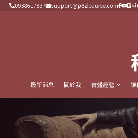
0938617837
0938617837
support@p8zicourse.com
support@p8zicourse.com
最新消息
最新消息
關於我
關於我
實體經營
實體經營
課
課