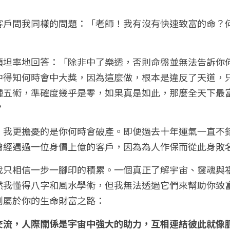
客戶問我同樣的問題：「老師！我有沒有快速致富的命？
須坦率地回答：「除非中了樂透，否則命盤並無法告訴你
中得知何時會中大獎，因為這麼做，根本是違反了天道，
種五術，準確度幾乎是零，如果真是如此，那麼全天下最
？
，我更擔憂的是你何時會破產。即便過去十年運氣一直不
曾經遇過一位身價上億的客戶，因為為人作保而從此身敗
我只相信一步一腳印的積累。一個真正了解宇宙、靈魂與
然我懂得八字和風水學術，但我無法透過它們來幫助你致
創屬於你的生命財富之路：
交流，人際關係是宇宙中強大的助力，互相連結彼此就像