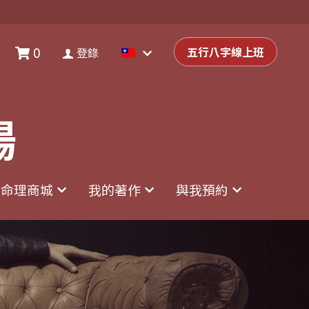
0
0
登錄
五行八字線上班
五行八字線上班
登錄
場
場
命理商城
命理商城
我的著作
我的著作
與我預約
與我預約