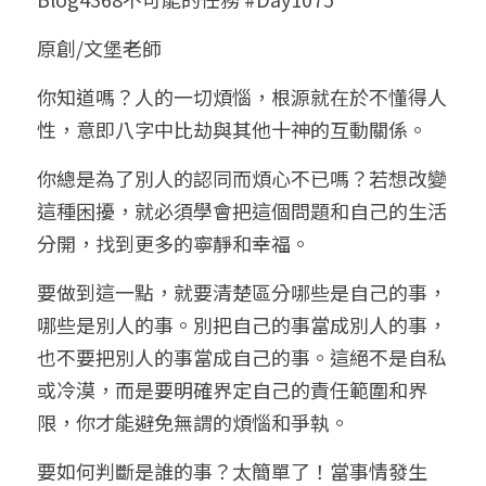
小兒命名
站長精選
陽宅視頻
八字進階班
《十神高階實戰錄》完整典藏版
與我預約
科學八字推理1
原創/文堡老師
臉書生活
線上直播
八字中階班
科學八字推理PDF
你知道嗎？人的一切煩惱，根源就在於不懂得人
科學八字推理2
批命預約
登錄
/
註冊
性，意即八字中比劫與其他十神的互動關係。
好書推廌
自我挑戰
八字高階班
八字批命
科學八字推理3
上課預約
搜索
你總是為了別人的認同而煩心不已嗎？若想改變
五人實戰班
小兒命名
科學八字輕鬆學
常見問題
繁體中文
這種困擾，就必須學會把這個問題和自己的生活
分開，找到更多的寧靜和幸福。
五行計算初階班
輕鬆學會科學八字推理
FB粉絲頁
0938617837
繁體中文
要做到這一點，就要清楚區分哪些是自己的事，
support@p8zicourse.com
五行計算高階班
哪些是別人的事。別把自己的事當成別人的事，
團隊訓練營
也不要把別人的事當成自己的事。這絕不是自私
或冷漠，而是要明確界定自己的責任範圍和界
五行八字線上班
限，你才能避免無謂的煩惱和爭執。
要如何判斷是誰的事？太簡單了！當事情發生