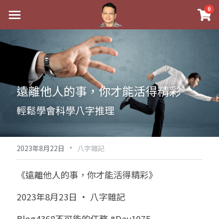
×
0
商品分類
最新消息
八字線上完整班
關於我
科學八字推理PDF
實體經營
遠離他人的事，你才能活得精彩
《十神高階實戰錄》完整典藏版
課程介紹
祖傳命理
輕鬆學會科學八字推理
1美元超值PDF
手工印鑑
Blog
五行八字學
學生紅利課程
·
後天派陽宅
試閱專區
黃金會員專區
2023年8月22日
八字雜記
團隊教練訓練營
八字雜記
線上學苑
Podcast聽書
《遠離他人的事，你才能活得精彩》
Podcast聽書
心靈成長
團隊訓練營
命理商城
八字初階班1
2023年8月23日 · 八字雜記
八字線上批命
人氣最高
八字視頻
八字初階班2
我的著作
八字完整班
Blog4368不可能的任務 #Day1075