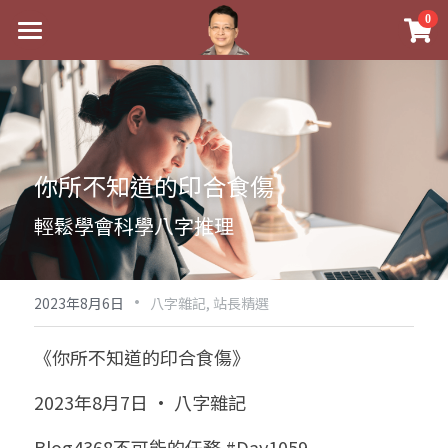
×
0
商品分類
最新消息
八字線上完整班
關於我
科學八字推理PDF
實體經營
你所不知道的印合食傷
《十神高階實戰錄》完整典藏版
課程介紹
祖傳命理
輕鬆學會科學八字推理
1美元超值PDF
手工印鑑
Blog
五行八字學
學生紅利課程
·
後天派陽宅
試閱專區
黃金會員專區
2023年8月6日
八字雜記,
站長精選
團隊教練訓練營
八字雜記
線上學苑
Podcast聽書
《你所不知道的印合食傷》
Podcast聽書
心靈成長
團隊訓練營
命理商城
八字初階班1
2023年8月7日 · 八字雜記
八字線上批命
人氣最高
八字視頻
八字初階班2
我的著作
八字完整班
Blog4368不可能的任務 #Day1059