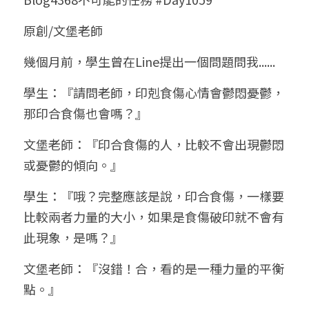
小兒命名
站長精選
陽宅視頻
八字進階班
《十神高階實戰錄》完整典藏版
與我預約
科學八字推理1
原創/文堡老師
臉書生活
線上直播
八字中階班
科學八字推理PDF
幾個月前，學生曾在Line提出一個問題問我......
科學八字推理2
批命預約
登錄
/
註冊
好書推廌
自我挑戰
八字高階班
學生：『請問老師，印剋食傷心情會鬱悶憂鬱，
八字批命
科學八字推理3
上課預約
搜索
那印合食傷也會嗎？』
五人實戰班
小兒命名
科學八字輕鬆學
常見問題
繁體中文
文堡老師：『印合食傷的人，比較不會出現鬱悶
五行計算初階班
輕鬆學會科學八字推理
FB粉絲頁
0938617837
繁體中文
或憂鬱的傾向。』
support@p8zicourse.com
五行計算高階班
學生：『哦？完整應該是說，印合食傷，一樣要
比較兩者力量的大小，如果是食傷破印就不會有
團隊訓練營
此現象，是嗎？』
五行八字線上班
文堡老師：『沒錯！合，看的是一種力量的平衡
點。』