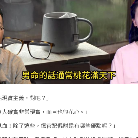
點現實主義，對吧？」
男人確實非常現實，而且也很花心。」
見血！除了這些，傷官配偏財還有哪些優點呢？」