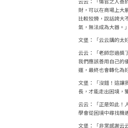
云云：「傷官之人善
財，可以在商場上大
比較狡猾，說話誇大
氣，無法成為大器。」 
文堡：「云云講的太
云云：「老師您過獎
我們應該善用自己的
運，最終也會轉化為
文堡：「沒錯！這讓
長，才能走出困境，
云云：「正是如此！
學會從困境中尋找機
文堡：「非常感謝云