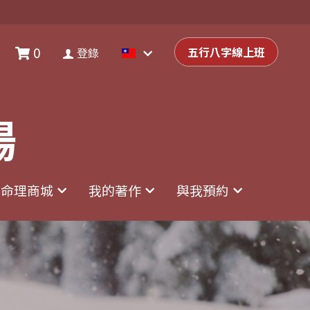
0
0
登錄
五行八字線上班
五行八字線上班
登錄
場
場
命理商城
命理商城
我的著作
我的著作
與我預約
與我預約