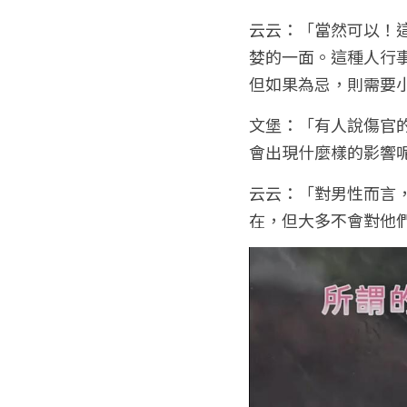
云云：「當然可以！
婪的一面。這種人行
但如果為忌，則需要
文堡：「有人說傷官
會出現什麼樣的影響
云云：「對男性而言
在，但大多不會對他