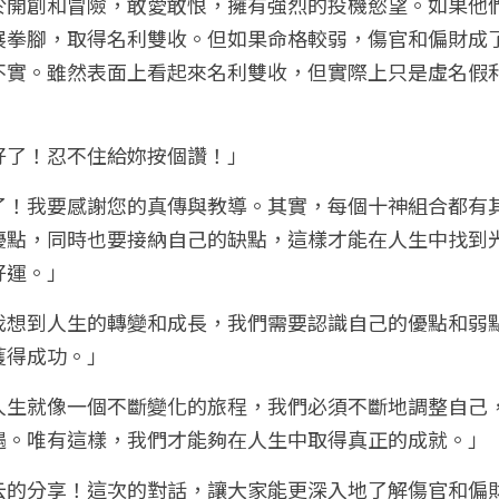
於開創和冒險，敢愛敢恨，擁有強烈的投機慾望。如果他
展拳腳，取得名利雙收。但如果命格較弱，傷官和偏財成
不實。雖然表面上看起來名利雙收，但實際上只是虛名假
 
好了！忍不住給妳按個讚！」
了！我要感謝您的真傳與教導。其實，每個十神組合都有
優點，同時也要接納自己的缺點，這樣才能在人生中找到
好運。」
我想到人生的轉變和成長，我們需要認識自己的優點和弱
獲得成功。」
人生就像一個不斷變化的旅程，我們必須不斷地調整自己
遇。唯有這樣，我們才能夠在人生中取得真正的成就。」
云的分享！這次的對話，讓大家能更深入地了解傷官和偏