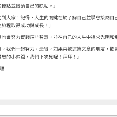
的優點並接納自己的缺點。」
助到大家！記得，人生的關鍵在於了解自己並學會接納自
生旅程取得成功與成長！」
我也會努力實踐這些智慧，並在自己的人生中追求光明和
氣，我們一起努力，最後，如果喜歡這篇文章的朋友，歡
得您的小鈴鐺，我們下次見囉！拜拜！」
理