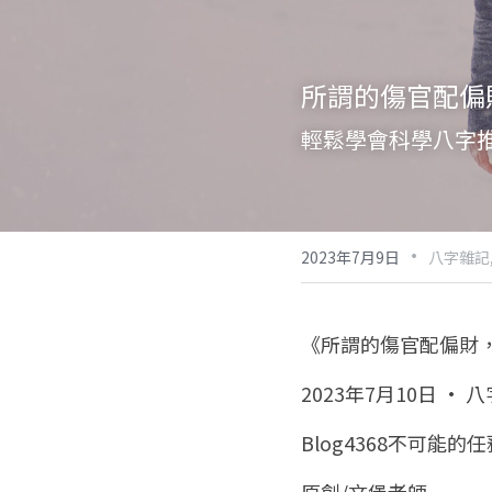
所謂的傷官配偏
輕鬆學會科學八字
·
2023年7月9日
八字雜記
《所謂的傷官配偏財
2023年7月10日 · 
Blog4368不可能的任務
原創/文堡老師