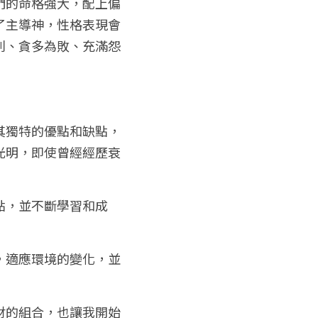
們的命格強大，配上偏
了主導神，性格表現會
利、貪多為敗、充滿怨
其獨特的優點和缺點，
光明，即使曾經經歷衰
點，並不斷學習和成
，適應環境的變化，並
財的組合，也讓我開始