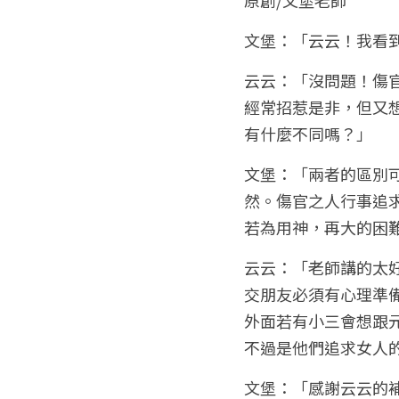
文堡：「云云！我看
云云：「沒問題！傷
經常招惹是非，但又
有什麼不同嗎？」
文堡：「兩者的區別
然。傷官之人行事追
若為用神，再大的困
云云：「老師講的太
交朋友必須有心理準
外面若有小三會想跟
不過是他們追求女人的
文堡：「感謝云云的