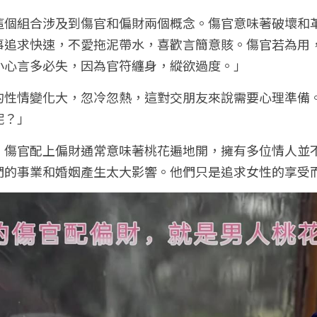
這個組合涉及到傷官和偏財兩個概念。傷官意味著破壞和
事追求快速，不愛拖泥帶水，喜歡言簡意賅。傷官若為用
小心言多必失，因為官符纏身，縱欲過度。」
的性情變化大，忽冷忽熱，這對交朋友來說需要心理準備
呢？」
，傷官配上偏財通常意味著桃花遍地開，擁有多位情人並
們的事業和婚姻產生太大影響。他們只是追求女性的享受