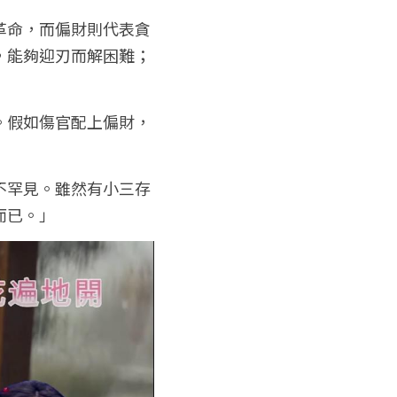
革命，而偏財則代表貪
，能夠迎刃而解困難；
。假如傷官配上偏財，
不罕見。雖然有小三存
而已。」