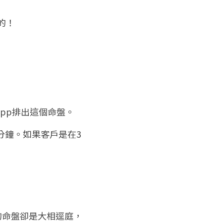
的！
pp排出這個命盤。
分鐘。如果客戶是在3
的命盤卻是大相逕庭，