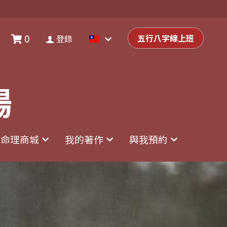
0
0
登錄
五行八字線上班
五行八字線上班
登錄
場
場
命理商城
命理商城
我的著作
我的著作
與我預約
與我預約