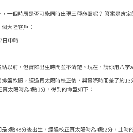
外，一個時辰是否可能同時出現三種命盤呢？ 答案是肯定
一個大陸客戶：
7日申時 
五點以前，但實際出生時間並不清楚。現在，請你用八字a
用排盤軟體，經過真太陽時校正後，與實際時間差了約13
正真太陽時為4點1分，得到的命盤如下：
是3點48分後出生，經過校正真太陽時為4點2分，此時