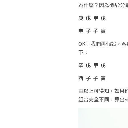
為什麼？因為4點2
庚  戊  甲  戊
申  子  子  寅  
OK！我們再假設，客
下：
辛  戊  甲  戊
酉  子  子  寅 
由以上可得知，如果
組合完全不同，算出