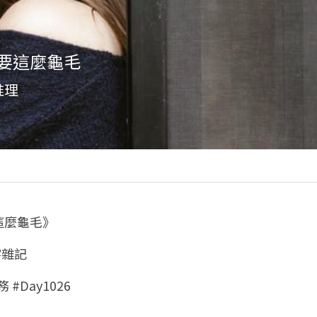
要這麼龜毛
推理
這麼龜毛》
字雜記
 #Day1026