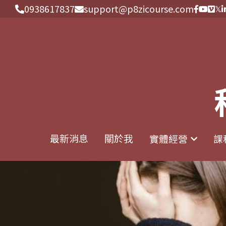
0938617837
0938617837
support@p8zicourse.com
support@p8zicourse.com
最新消息
最新消息
關於我
關於我
實體經營
實體經營
課
課