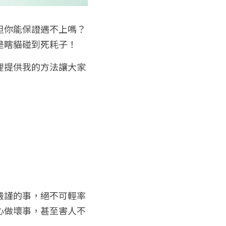
但你能保證遇不上嗎？
是瞎貓碰到死耗子！
裡提供我的方法讓大家
嚴謹的事，絕不可輕率
心做壞事，甚至害人不