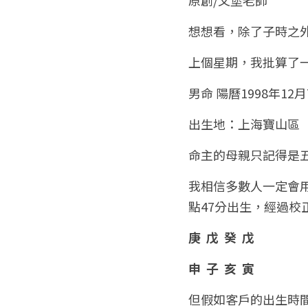
想想看，除了子時之
上個星期，我批算了
男命 陽曆1998年12月
出生地：上海寶山區
命主的母親只記得是
我相信多數人一定會
點47分出生，經過校
庚  戊  癸  戊
申  子  亥  寅     
但假如客戶的出生時間