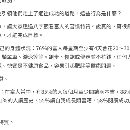
為引領他們走上了通往成功的道路，這些行為是什麼？
象，讓大家透過八字觀看富人的習慣特質。說真的，寫很
累，才能完成目標。
己的身體狀況：76％的富人每星期至少有4天會花20～3
、騎單車、游泳等等。跑步、慢跑或健走並不花錢，任何人
飯。快餐是不健康食品，容易引起肥胖等健康問題。
質。
：在富人當中，有85％的人每個月至少閱讀兩本書，88％
1％的人讀歷史，55％讀自我成長類書籍，58％閱讀成功
特質。