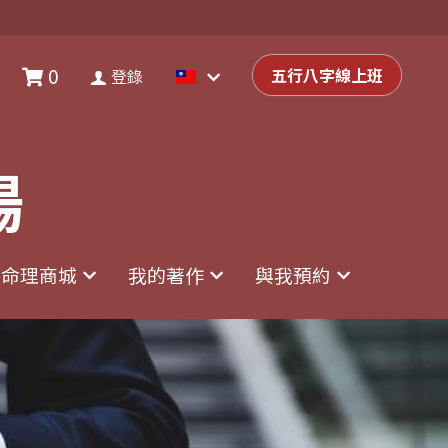
0
0
登錄
五行八字線上班
五行八字線上班
登錄
場
場
命理商城
命理商城
我的著作
我的著作
與我預約
與我預約