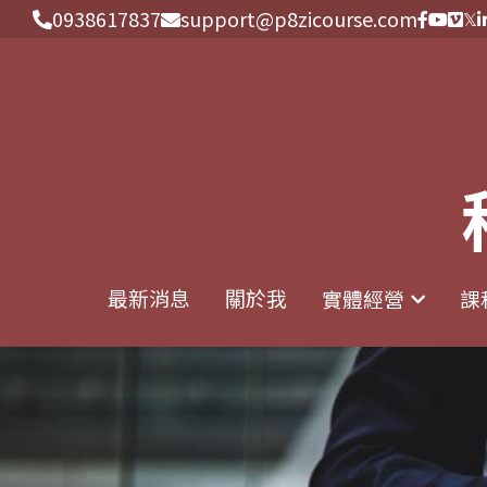
0938617837
0938617837
support@p8zicourse.com
support@p8zicourse.com
最新消息
最新消息
關於我
關於我
實體經營
實體經營
課
課