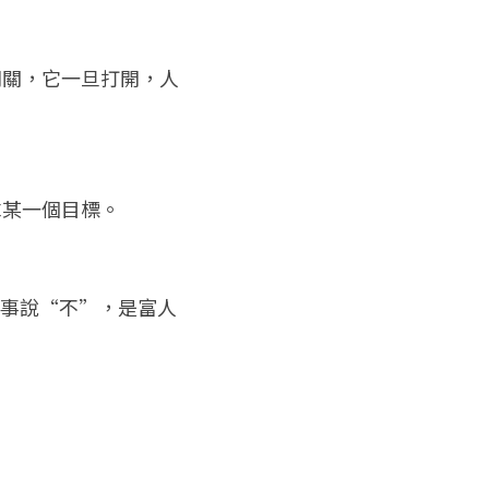
開關，它一旦打開，人
求某一個目標。
和事說“不”，是富人