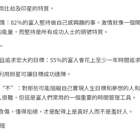
運用比劫及印星的特質。
激情：82％的富人堅持做自己感興趣的事。激情就像一個
的能量，而堅持是所有成功人士的頭號特質。
。
並且追求宏大的目標：55％的富人會花上至少一年時間追
好利用財星可讓目標成功達陣。
說“不”：對那些可能阻礙自己實現人生目標和夢想的人
人很難，但這是富人們常用的一個重要的時間管理工具。
死食傷，懂得拒絕，才是配得上是真好人而不是濫好人。
理