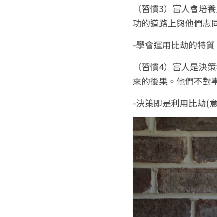
（習慣3）富人會培
功的道路上與他們志
-學會運用比劫的特
（習慣4）富人是決
來的後果。他們不對
-決策即是利用比劫(