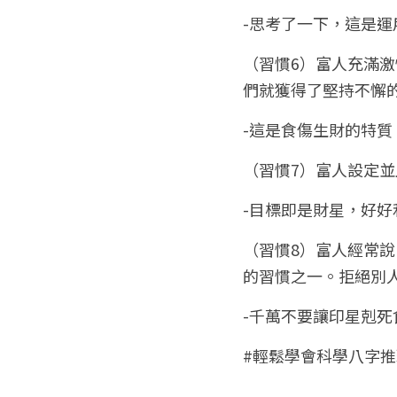
-思考了一下，這是
（習慣6）富人充滿
們就獲得了堅持不懈
-這是食傷生財的特質
（習慣7）富人設定
-目標即是財星，好
（習慣8）富人經常
的習慣之一。拒絕別
-千萬不要讓印星剋
#輕鬆學會科學八字推