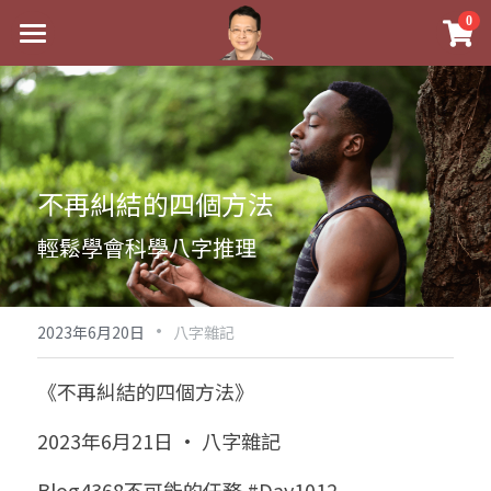
×
0
商品分類
最新消息
八字線上完整班
關於我
科學八字推理PDF
實體經營
不再糾結的四個方法
《十神高階實戰錄》完整典藏版
課程介紹
祖傳命理
輕鬆學會科學八字推理
1美元超值PDF
手工印鑑
Blog
五行八字學
學生紅利課程
·
後天派陽宅
試閱專區
黃金會員專區
2023年6月20日
八字雜記
團隊教練訓練營
八字雜記
線上學苑
Podcast聽書
《不再糾結的四個方法》
Podcast聽書
心靈成長
團隊訓練營
命理商城
八字初階班1
2023年6月21日 · 八字雜記
八字線上批命
人氣最高
八字視頻
八字初階班2
我的著作
八字完整班
Blog4368不可能的任務 #Day1012