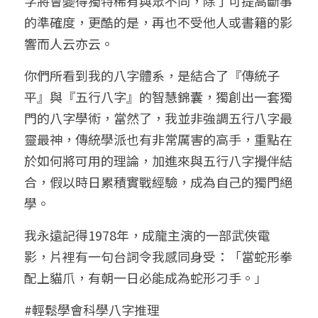
字將會變得獨特稀有與眾不同，除了可提高斷事
的準確度，更酷的是，再也不受他人或書籍的影
響而人云亦云。
你們所看到我的八字體系，是結合了『傳統子
平』與『五行八字』的智慧錦囊，獨創出一套獨
門的八字學術，當然了，我並非強調五行八字最
靈最神，傳統學派也有非常厲害的高手，重點在
於如何將可用的理論，加進來與五行八字攪伴結
合，假以時日累積實戰經驗，成為自己的獨門絕
學。
我永遠記得1978年，成龍主演的一部武俠電
影，片裡有一句台詞令我感同身受：「當蛇形拳
配上貓爪，有朝一日必能成為蛇形刁手。」
#輕鬆學會科學八字推理