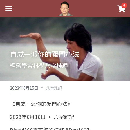
×
0
商品分類
最新消息
八字線上完整班
關於我
科學八字推理PDF
實體經營
自成一派你的獨門心法
《十神高階實戰錄》完整典藏版
課程介紹
祖傳命理
輕鬆學會科學八字推理
1美元超值PDF
手工印鑑
Blog
五行八字學
學生紅利課程
·
後天派陽宅
試閱專區
黃金會員專區
2023年6月15日
八字雜記
團隊教練訓練營
八字雜記
線上學苑
Podcast聽書
《自成一派你的獨門心法》
Podcast聽書
心靈成長
團隊訓練營
命理商城
八字初階班1
2023年6月16日 · 八字雜記
八字線上批命
人氣最高
八字視頻
八字初階班2
我的著作
八字完整班
Blog4368不可能的任務 #Day1007