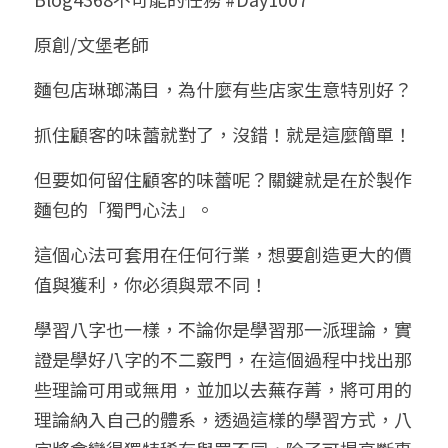
小兒命名
站長精選
陽宅視頻
八字進階班
《十神高階實戰錄》完整典藏版
與我預約
科學八字推理1
原創/文堡老師
臉書生活
線上直播
八字中階班
科學八字推理PDF
麵包店琳瑯滿目，為什麼有些店家生意特別好？
科學八字推理2
批命預約
登錄
/
註冊
好書推廌
自我挑戰
八字高階班
抓住顧客的味蕾就對了，沒錯！就是這麼簡單！
八字批命
科學八字推理3
上課預約
搜索
但要如何留住顧客的味蕾呢？關鍵就是在於製作
五人實戰班
小兒命名
科學八字輕鬆學
常見問題
繁體中文
麵包的「獨門心法」。
五行計算初階班
輕鬆學會科學八字推理
FB粉絲頁
0938617837
繁體中文
這個心法可套用在任何行業，想要創造更大的價
support@p8zicourse.com
五行計算高階班
值與獲利，你必須與眾不同！
團隊訓練營
學習八字也一樣，不論你是學習那一派理論，實
證是學好八字的不二竅門，在這個過程中找出那
五行八字線上班
些理論可用或無用，並加以去蕪存菁，將可用的
理論納入自己的體系，透過這樣的學習方式，八