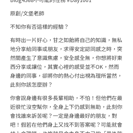
小兒命名
站長精選
陽宅視頻
八字進階班
《十神高階實戰錄》完整典藏版
與我預約
科學八字推理1
原創/文堡老師
臉書生活
線上直播
八字中階班
科學八字推理PDF
不知你有否這樣的經驗？
科學八字推理2
批命預約
登錄
/
註冊
好書推廌
自我挑戰
八字高階班
有時出一片好心，甘之如飴將自己的知識，無私
八字批命
科學八字推理3
上課預約
搜索
地分享給同事或朋友，求得安定認同感之時，突
五人實戰班
小兒命名
科學八字輕鬆學
常見問題
繁體中文
然間產生了意識焦慮，安全感全無，你想將好東
西分享或讓位，其實心裡的感受並不OK，然而
五行計算初階班
輕鬆學會科學八字推理
FB粉絲頁
0938617837
繁體中文
身邊的同事，卻將你的熱心付出視為理所當然，
support@p8zicourse.com
五行計算高階班
此刻你該怎麼辦？
團隊訓練營
你會說身邊有很多長輩相助，不怕！但他們在最
近很忙沒空幫你，全身上下仍感到無助，此刻你
五行八字線上班
會找誰來訴苦呢？一定是身邊最好的朋友，對
吧！假若在他們身上又找不到答案呢？可能就會