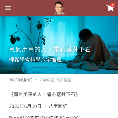
×
0
商品分類
最新消息
八字線上完整班
關於我
科學八字推理PDF
實體經營
意氣用事的人，當心落井下石
《十神高階實戰錄》完整典藏版
課程介紹
祖傳命理
輕鬆學會科學八字推理
1美元超值PDF
手工印鑑
Blog
五行八字學
學生紅利課程
·
後天派陽宅
試閱專區
黃金會員專區
2023年6月9日
八字雜記,
站長精選
團隊教練訓練營
八字雜記
線上學苑
Podcast聽書
《意氣用事的人，當心落井下石》
Podcast聽書
心靈成長
團隊訓練營
命理商城
八字初階班1
2023年6月10日 · 八字雜記
八字線上批命
人氣最高
八字視頻
八字初階班2
我的著作
八字完整班
Blog4368不可能的任務 #Day1001