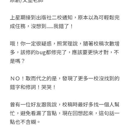
小兒命名
站長精選
陽宅視頻
八字進階班
《十神高階實戰錄》完整典藏版
與我預約
科學八字推理1
上星期接到出版社二校通知，原本以為可輕鬆完
臉書生活
線上直播
八字中階班
科學八字推理PDF
成任務，沒想到......我錯了！
科學八字推理2
批命預約
登錄
/
註冊
好書推廌
自我挑戰
八字高階班
八字批命
科學八字推理3
上課預約
搜索
哦！你一定很疑惑，照常理說，隨著校稿次數增
多，該修的bug都修完了，應該要更快才對，不
五人實戰班
小兒命名
科學八字輕鬆學
常見問題
繁體中文
是嗎？
五行計算初階班
輕鬆學會科學八字推理
FB粉絲頁
0938617837
繁體中文
ＮＯ！取而代之的是，發現了更多一校沒找到的
support@p8zicourse.com
五行計算高階班
錯字和修詞！哭哭！
團隊訓練營
曾有一位好友跟我說，校稿時最好多找一個人幫
五行八字線上班
忙，避免看漏了盲點，現在回想起來，這句話一
點也不含糊。