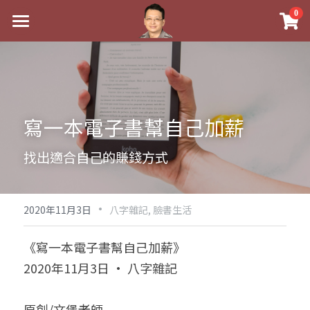
×
0
商品分類
最新消息
八字線上完整班
關於我
科學八字推理PDF
實體經營
寫一本電子書幫自己加薪
《十神高階實戰錄》完整典藏版
課程介紹
祖傳命理
找出適合自己的賺錢方式
1美元超值PDF
手工印鑑
Blog
五行八字學
學生紅利課程
·
後天派陽宅
試閱專區
黃金會員專區
2020年11月3日
八字雜記,
臉書生活
團隊教練訓練營
八字雜記
線上學苑
Podcast聽書
《寫一本電子書幫自己加薪》
2020年11月3日 · 八字雜記
Podcast聽書
心靈成長
團隊訓練營
命理商城
八字初階班1
八字線上批命
人氣最高
八字視頻
八字初階班2
我的著作
八字完整班
原創/文堡老師