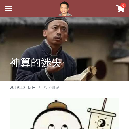
×
0
商品分類
最新消息
八字線上完整班
關於我
科學八字推理PDF
實體經營
《十神高階實戰錄》完整典藏版
神算的迷失
課程介紹
祖傳命理
1美元超值PDF
手工印鑑
Blog
五行八字學
學生紅利課程
·
後天派陽宅
試閱專區
黃金會員專區
2019年2月5日
八字雜記
團隊教練訓練營
八字雜記
線上學苑
Podcast聽書
Podcast聽書
心靈成長
團隊訓練營
命理商城
八字初階班1
八字線上批命
人氣最高
八字視頻
八字初階班2
我的著作
八字完整班