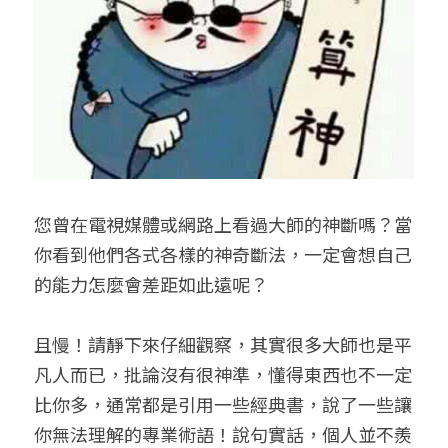
小兒命名
站長精選
陽宅視頻
八字進階班
《十神高階實戰錄》完整典藏版
與我預約
科學八字推理1
臉書生活
線上直播
八字中階班
科學八字推理PDF
科學八字推理2
批命預約
登錄
/
註冊
好書推廌
自我挑戰
八字高階班
八字批命
科學八字推理3
上課預約
搜索
五人實戰班
小兒命名
科學八字輕鬆學
常見問題
繁體中文
您曾在電視媒體或網路上看過大師的神斷嗎？當
五行計算初階班
輕鬆學會科學八字推理
FB粉絲頁
0938617837
繁體中文
你看到他們各式各樣的神奇斷法，一定會想自己
support@p8zicourse.com
五行計算高階班
的能力怎麼會差距如此遠呢？
團隊訓練營
且慢！請靜下來仔細觀察，其實很多大師也是平
凡人而已，批論沒有很神準，懂得東西也不一定
五行八字線上班
比你多，通常都是引用一些經典書，說了一些讓
你無法理解的專業術語！說句實話，個人並不羨