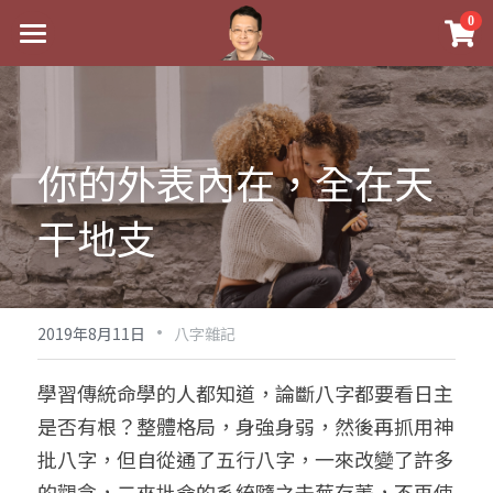
×
0
商品分類
最新消息
八字線上完整班
關於我
你的外表內在，全在天
科學八字推理PDF
實體經營
《十神高階實戰錄》完整典藏版
干地支
課程介紹
祖傳命理
1美元超值PDF
手工印鑑
Blog
五行八字學
學生紅利課程
·
後天派陽宅
試閱專區
黃金會員專區
2019年8月11日
八字雜記
團隊教練訓練營
八字雜記
線上學苑
Podcast聽書
學習傳統命學的人都知道，論斷八字都要看日主
是否有根？整體格局，身強身弱，然後再抓用神
Podcast聽書
心靈成長
團隊訓練營
命理商城
八字初階班1
批八字，但自從通了五行八字，一來改變了許多
八字線上批命
人氣最高
八字視頻
八字初階班2
我的著作
八字完整班
的觀念，二來批命的系統隨之去蕪存菁，不再使