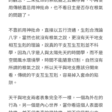
用傳統喜忌用神批命，也不看日主是否存在根氣
小兒命名
站長精選
陽宅視頻
八字進階班
《十神高階實戰錄》完整典藏版
與我預約
科學八字推理1
的問題了。
臉書生活
線上直播
八字中階班
科學八字推理PDF
科學八字推理2
批命預約
登錄
/
註冊
不靠抓用神批命，直接以五行流通，生剋合洩論
好書推廌
自我挑戰
八字高階班
八字批命
科學八字推理3
上課預約
搜索
八字，當然也就沒有根氣之說，更沒有天干地支
相互生剋的理論，說真的干支互生互剋並不科
五人實戰班
小兒命名
科學八字輕鬆學
常見問題
繁體中文
學，因為八字是人與太陽先天的時間學，而不是
五行計算初階班
輕鬆學會科學八字推理
FB粉絲頁
0938617837
繁體中文
空間風水環境學，時間不能隨意切割，自然沒有
所謂的根氣之說，所以天干與地支應該分開來
support@p8zicourse.com
五行計算高階班
看，傳統的干支互生互剋，容易掉入套命的陷
團隊訓練營
阱。
五行八字線上班
天干與地支兩者表象完全不一樣，一個為外在的
行為，另一個是內心世界，當你看這個人表面很