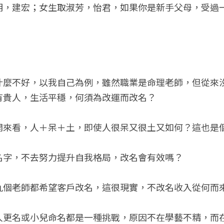
明，建宏；女生取淑芳，怡君，如果你是新手父母，受過
什麼不好，以我自己為例，雖然職業是命理老師，但從來
有貴人，生活平穩，何須為改運而改名？
開來看，人＋呆＋土，即使人很呆又很土又如何？這也是
名字，不去努力提升自我格局，改名會有效嗎？
九個老師都希望客戶改名，這很現實，不改名收入從何而
人更名或小兒命名都是一種挑戰，原因不在學藝不精，而