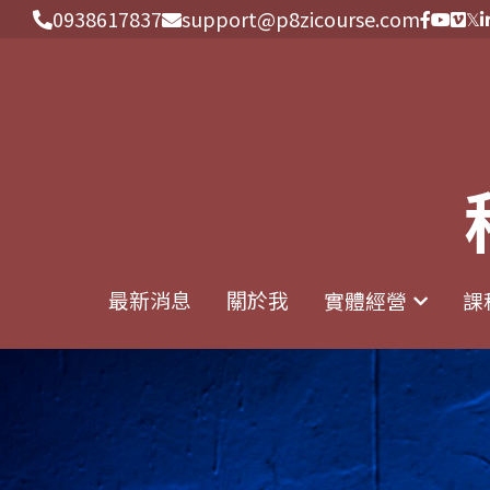
0938617837
0938617837
support@p8zicourse.com
support@p8zicourse.com
最新消息
最新消息
關於我
關於我
實體經營
實體經營
課
課