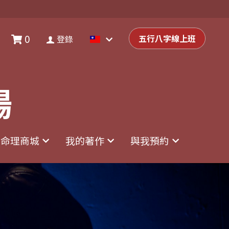
0
0
登錄
五行八字線上班
五行八字線上班
登錄
場
場
命理商城
命理商城
我的著作
我的著作
與我預約
與我預約