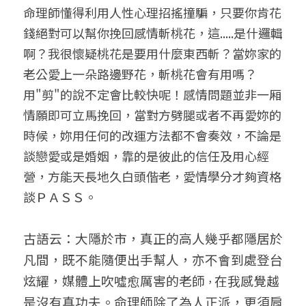
命理師懂得利用人性心理招搖撞騙，只要你肯花
錢絕對可以幫你挽回感情斬桃花，這.....是什邏輯
啊？我很懷疑桃花是要用什麼東西斬？當妳家的
老公愛上一朵路邊野花，斬桃花會有用嗎？
用"剪"的說不定會比較快呢！感情問題並非一厢
情願即可立馬挽回，當對方劈腿或者不再愛妳的
時候，妳用任何的改運方法都不會奏效，不論是
談戀愛或是婚姻，靠的是彼此的信任及用心經
營，方能天長地久白頭偕老，愛情學分才夠資格
談ＰＡＳＳ。
古語云：大隱於市，真正的高人幾乎都隱居於
凡間，既不能隨便出手幫人，亦不會到處登台
炫耀，媒體上吹噓愈厲害的老師
在我感覺越
，
是沒有真功夫。命理師除了為人正派，更須肩