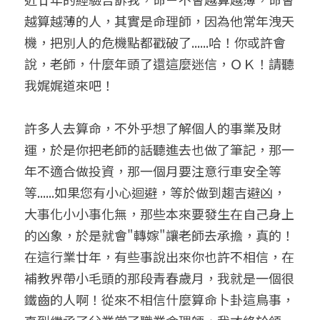
越算越薄的人，其實是命理師，因為他常年洩天
小兒命名
站長精選
陽宅視頻
八字進階班
《十神高階實戰錄》完整典藏版
與我預約
科學八字推理1
機，把別人的危機點都戳破了......哈！你或許會
臉書生活
線上直播
八字中階班
科學八字推理PDF
說，老師，什麼年頭了還這麼迷信，ＯＫ！請聽
科學八字推理2
批命預約
登錄
/
註冊
我娓娓道來吧！
好書推廌
自我挑戰
八字高階班
八字批命
科學八字推理3
上課預約
搜索
許多人去算命，不外乎想了解個人的事業及財
五人實戰班
小兒命名
科學八字輕鬆學
常見問題
繁體中文
運，於是你把老師的話聽進去也做了筆記，那一
五行計算初階班
輕鬆學會科學八字推理
FB粉絲頁
0938617837
繁體中文
年不適合做投資，那一個月要注意行車安全等
等......如果您有小心迴避，等於做到趨吉避凶，
support@p8zicourse.com
五行計算高階班
大事化小小事化無，那些本來要發生在自己身上
團隊訓練營
的凶象，於是就會"轉嫁"讓老師去承擔，真的！
在這行業廿年，有些事說出來你也許不相信，在
五行八字線上班
補教界帶小毛頭的那段青春歲月，我就是一個很
鐵齒的人啊！從來不相信什麼算命卜卦這鳥事，