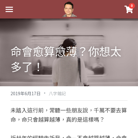
×
0
商品分類
最新消息
八字線上完整班
關於我
命會愈算愈薄？你想太
科學八字推理PDF
實體經營
《十神高階實戰錄》完整典藏版
多了！
課程介紹
祖傳命理
1美元超值PDF
手工印鑑
Blog
五行八字學
學生紅利課程
·
後天派陽宅
試閱專區
黃金會員專區
2019年6月17日
八字雜記
團隊教練訓練營
八字雜記
線上學苑
Podcast聽書
未踏入這行前，常聽一些朋友說，千萬不要去算
命，命只會越算越薄，真的是這樣嗎？
Podcast聽書
心靈成長
團隊訓練營
命理商城
八字初階班1
八字線上批命
人氣最高
八字視頻
八字初階班2
我的著作
八字完整班
近廿年的經驗告訴我，命－不會越算越薄，命會