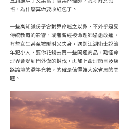
直到繼承了父業當了職業命理師，我才終於領
悟，為什麼算命要收紅包了。
一些高知識份子會對算命嗤之以鼻，不外乎是受
傳統教育的影響，或者曾經被命理師慫恿改運，
有些女生甚至被騙財又失身，遇到江湖術士說流
年犯小人，要你花錢去買一些開運商品，難怪命
理界會受到門外漢的撻伐，再加上命理節目及網
路論壇的濫竽充數，的確是值得讓大家省思的問
題。