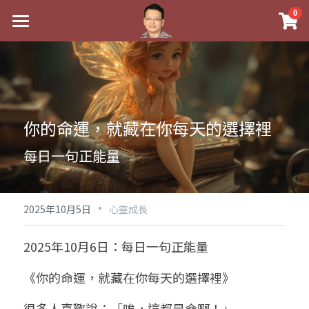
×
0
商品分類
最新消息
八字線上完整班
關於我
科學八字推理PDF
實體經營
你的命運，就藏在你每天的選擇裡
《十神高階實戰錄》完整典藏版
課程介紹
祖傳命理
每日一句正能量
1美元超值PDF
手工印鑑
Blog
五行八字學
學生紅利課程
·
後天派陽宅
試閱專區
黃金會員專區
2025年10月5日
心靈成長
團隊教練訓練營
八字雜記
線上學苑
Podcast聽書
2025年10月6日：每日一句正能量
Podcast聽書
心靈成長
團隊訓練營
命理商城
八字初階班1
《你的命運，就藏在你每天的選擇裡》
八字線上批命
人氣最高
八字視頻
八字初階班2
我的著作
八字完整班
很多人喜歡說：「唉，這都是命啊！」