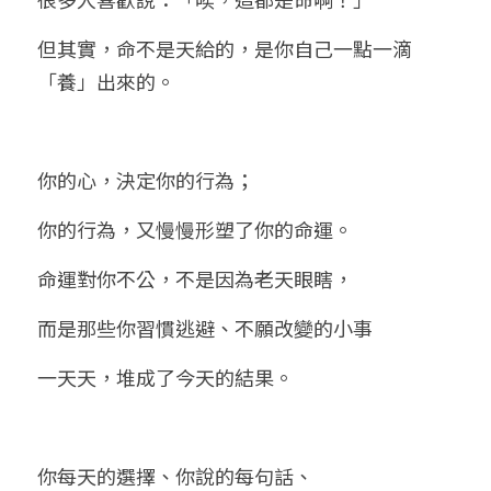
小兒命名
站長精選
陽宅視頻
八字進階班
《十神高階實戰錄》完整典藏版
與我預約
科學八字推理1
但其實，命不是天給的，是你自己一點一滴
「養」出來的。
臉書生活
線上直播
八字中階班
科學八字推理PDF
科學八字推理2
批命預約
登錄
/
註冊
好書推廌
自我挑戰
八字高階班
八字批命
科學八字推理3
上課預約
搜索
你的心，決定你的行為；
五人實戰班
小兒命名
科學八字輕鬆學
常見問題
繁體中文
你的行為，又慢慢形塑了你的命運。
五行計算初階班
輕鬆學會科學八字推理
FB粉絲頁
0938617837
繁體中文
命運對你不公，不是因為老天眼瞎，
support@p8zicourse.com
五行計算高階班
而是那些你習慣逃避、不願改變的小事
團隊訓練營
一天天，堆成了今天的結果。
五行八字線上班
你每天的選擇、你說的每句話、