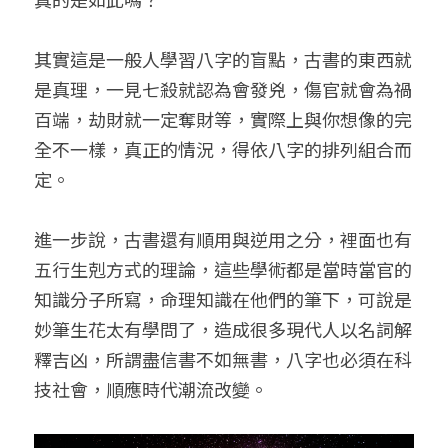
小兒命名
站長精選
陽宅視頻
八字進階班
《十神高階實戰錄》完整典藏版
與我預約
科學八字推理1
其實這是一般人學習八字的盲點，古書的東西就
臉書生活
線上直播
八字中階班
科學八字推理PDF
是真理，一見七殺就認為會發兇，傷官就會為禍
科學八字推理2
批命預約
登錄
/
註冊
百端，劫財就一定奪財等，實際上與你想像的完
好書推廌
自我挑戰
八字高階班
八字批命
科學八字推理3
上課預約
搜索
全不一樣，真正的情況，得依八字的排列組合而
定。
五人實戰班
小兒命名
科學八字輕鬆學
常見問題
繁體中文
五行計算初階班
輕鬆學會科學八字推理
FB粉絲頁
0938617837
繁體中文
進一步說，古書還有順用與逆用之分，裡面也有
五行生剋方式的理論，這些學術都是當時當官的
support@p8zicourse.com
五行計算高階班
知識分子所寫，命理知識在他們的筆下，可說是
團隊訓練營
妙筆生花太有學問了，造成很多現代人以名詞解
釋吉凶，所謂盡信書不如無書，八字也必須在科
五行八字線上班
技社會，順應時代潮流改變。