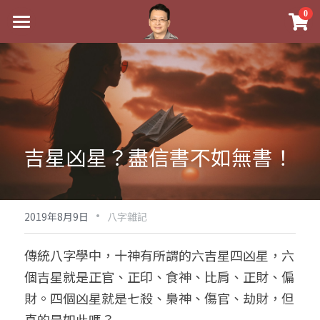
×
0
商品分類
最新消息
八字線上完整班
關於我
科學八字推理PDF
實體經營
《十神高階實戰錄》完整典藏版
課程介紹
祖傳命理
吉星凶星？盡信書不如無書！
1美元超值PDF
手工印鑑
Blog
五行八字學
學生紅利課程
·
後天派陽宅
試閱專區
黃金會員專區
2019年8月9日
八字雜記
團隊教練訓練營
八字雜記
線上學苑
Podcast聽書
傳統八字學中，十神有所謂的六吉星四凶星，六
個吉星就是正官、正印、食神、比肩、正財、偏
Podcast聽書
心靈成長
團隊訓練營
命理商城
八字初階班1
財。四個凶星就是七殺、梟神、傷官、劫財，但
八字線上批命
人氣最高
八字視頻
八字初階班2
我的著作
八字完整班
真的是如此嗎？