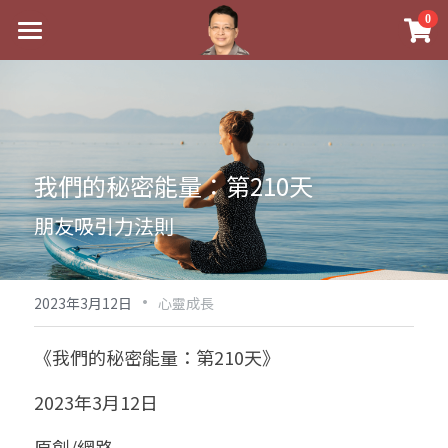
×
0
商品分類
最新消息
八字線上完整班
關於我
科學八字推理PDF
實體經營
我們的秘密能量：第210天
《十神高階實戰錄》完整典藏版
課程介紹
祖傳命理
朋友吸引力法則
1美元超值PDF
手工印鑑
Blog
五行八字學
學生紅利課程
·
後天派陽宅
試閱專區
黃金會員專區
2023年3月12日
心靈成長
團隊教練訓練營
八字雜記
線上學苑
Podcast聽書
《我們的秘密能量：第210天》
Podcast聽書
心靈成長
團隊訓練營
命理商城
八字初階班1
2023年3月12日
八字線上批命
人氣最高
八字視頻
八字初階班2
我的著作
八字完整班
原創/網路