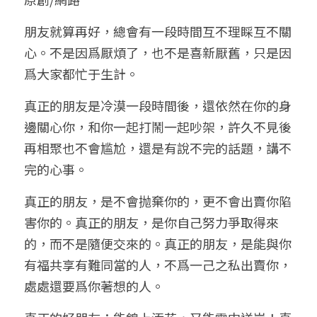
小兒命名
站長精選
陽宅視頻
八字進階班
《十神高階實戰錄》完整典藏版
與我預約
科學八字推理1
朋友就算再好，總會有一段時間互不理睬互不關
心。不是因爲厭煩了，也不是喜新厭舊，只是因
臉書生活
線上直播
八字中階班
科學八字推理PDF
科學八字推理2
批命預約
登錄
/
註冊
爲大家都忙于生計。
好書推廌
自我挑戰
八字高階班
八字批命
科學八字推理3
上課預約
搜索
真正的朋友是冷漠一段時間後，還依然在你的身
邊關心你，和你一起打鬧一起吵架，許久不見後
五人實戰班
小兒命名
科學八字輕鬆學
常見問題
繁體中文
再相聚也不會尴尬，還是有說不完的話題，講不
五行計算初階班
輕鬆學會科學八字推理
FB粉絲頁
0938617837
繁體中文
完的心事。
support@p8zicourse.com
五行計算高階班
真正的朋友，是不會抛棄你的，更不會出賣你陷
害你的。真正的朋友，是你自己努力爭取得來
團隊訓練營
的，而不是隨便交來的。真正的朋友，是能與你
有福共享有難同當的人，不爲一己之私出賣你，
五行八字線上班
處處還要爲你著想的人。