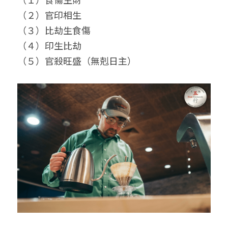
（２）官印相生
小兒命名
站長精選
陽宅視頻
八字進階班
《十神高階實戰錄》完整典藏版
與我預約
科學八字推理1
（３）比劫生食傷
臉書生活
線上直播
八字中階班
科學八字推理PDF
（４）印生比劫
科學八字推理2
批命預約
登錄
/
註冊
（５）官殺旺盛（無剋日主）
好書推廌
自我挑戰
八字高階班
八字批命
科學八字推理3
上課預約
搜索
五人實戰班
小兒命名
科學八字輕鬆學
常見問題
繁體中文
五行計算初階班
輕鬆學會科學八字推理
FB粉絲頁
0938617837
繁體中文
support@p8zicourse.com
五行計算高階班
團隊訓練營
五行八字線上班