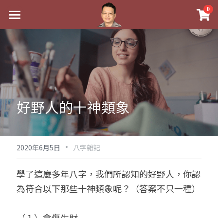
×
0
商品分類
最新消息
八字線上完整班
關於我
科學八字推理PDF
實體經營
《十神高階實戰錄》完整典藏版
課程介紹
祖傳命理
好野人的十神類象
1美元超值PDF
手工印鑑
Blog
五行八字學
學生紅利課程
·
後天派陽宅
試閱專區
黃金會員專區
2020年6月5日
八字雜記
團隊教練訓練營
八字雜記
線上學苑
Podcast聽書
學了這麼多年八字，我們所認知的好野人，你認
為符合以下那些十神類象呢？（答案不只一種）
Podcast聽書
心靈成長
團隊訓練營
命理商城
八字初階班1
八字線上批命
人氣最高
八字視頻
八字初階班2
我的著作
八字完整班
（１）食傷生財