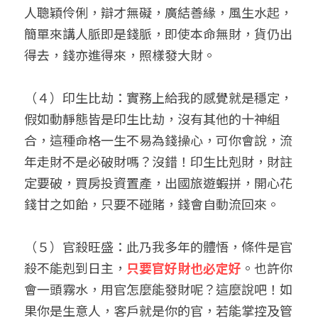
人聰穎伶俐，辯才無礙，廣結善緣，風生水起，
簡單來講人脈即是錢脈，即使本命無財，貨仍出
得去，錢亦進得來，照樣發大財。
（４）印生比劫：實務上給我的感覺就是穩定，
假如動靜態皆是印生比劫，沒有其他的十神組
合，這種命格一生不易為錢操心，可你會說，流
年走財不是必破財嗎？沒錯！印生比剋財，財註
定要破，買房投資置產，出國旅遊蝦拼，開心花
錢甘之如飴，只要不碰賭，錢會自動流回來。
（５）官殺旺盛：此乃我多年的體悟，條件是官
殺不能剋到日主，
只要官好財也必定好
。也許你
會一頭霧水，用官怎麼能發財呢？這麼說吧！如
果你是生意人，客戶就是你的官，若能掌控及管