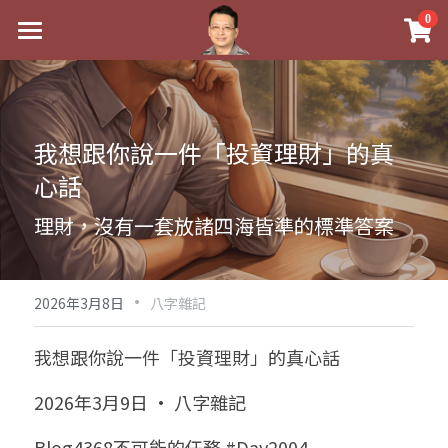
×
0
商品分類
最新消息
八字線上完整班
關於我
我想跟你說一件「投資理財」的真
科學八字推理PDF
實體經營
心話
《十神高階實戰錄》完整典藏版
課程介紹
祖傳命理
理財，沒有一套放諸四海皆準的標準答案
1美元超值PDF
手工印鑑
Blog
五行八字學
學生紅利課程
·
後天派陽宅
試閱專區
黃金會員專區
2026年3月8日
八字雜記
團隊教練訓練營
八字雜記
線上學苑
Podcast聽書
我想跟你說一件「投資理財」的真心話
Podcast聽書
心靈成長
團隊訓練營
命理商城
八字初階班1
2026年3月9日 · 八字雜記
八字線上批命
人氣最高
八字視頻
八字初階班2
我的著作
八字完整班
Blog4368不可能的任務 #Day2004