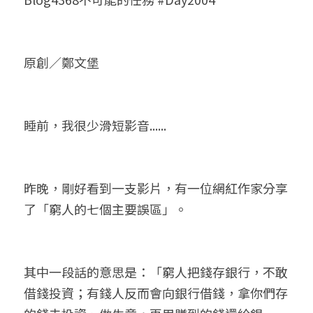
小兒命名
站長精選
陽宅視頻
八字進階班
《十神高階實戰錄》完整典藏版
與我預約
科學八字推理1
臉書生活
線上直播
八字中階班
科學八字推理PDF
原創／鄭文堡
科學八字推理2
批命預約
登錄
/
註冊
好書推廌
自我挑戰
八字高階班
八字批命
科學八字推理3
上課預約
搜索
睡前，我很少滑短影音......
五人實戰班
小兒命名
科學八字輕鬆學
常見問題
繁體中文
五行計算初階班
輕鬆學會科學八字推理
FB粉絲頁
0938617837
繁體中文
昨晚，剛好看到一支影片，有一位網紅作家分享
support@p8zicourse.com
五行計算高階班
了「窮人的七個主要誤區」。
團隊訓練營
五行八字線上班
其中一段話的意思是：「窮人把錢存銀行，不敢
借錢投資；有錢人反而會向銀行借錢，拿你們存