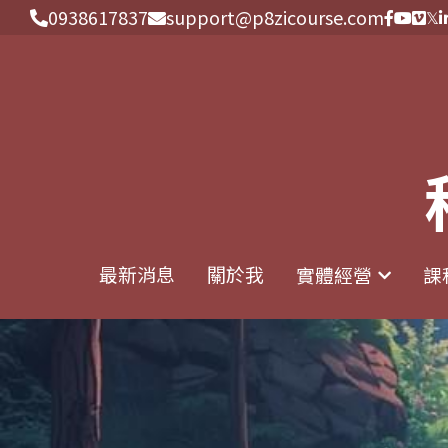
0938617837
0938617837
support@p8zicourse.com
support@p8zicourse.com
最新消息
最新消息
關於我
關於我
實體經營
實體經營
課
課