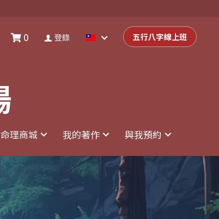
0
0
登錄
五行八字線上班
五行八字線上班
登錄
場
場
命理商城
命理商城
我的著作
我的著作
與我預約
與我預約