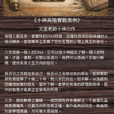
《十神高階實戰案例》
文堡老師十神力作
每個人都具有一套獨特的DNA特徵。這種特質把您與旁邊的人
區分開來，並從根本上定義了您在生理和心理上真正的身份。
八字就像一個人的DNA，它可以從十神組合了解一個人的特
徵，才能，優勢，劣勢以及潛力，我們可以透過八字進行解
碼，提供未來人生方向的指引。
我百分之百相信我自己，我百分之百相信我的學術，能夠幫助
那些曾經學了十幾二十年，對八字仍存在一知半解，以及感到
恐懼想放棄的朋友，當你了解一套學術背後的原理與規律，箇
中的智慧才能真正生發為你所用。
八字，猶如數學之邏輯，一道問題有許多種解法，千變萬化且
條條通羅馬，只要方向和答案正確，客戶能夠認同您，無論用
什麼學理推論，均可被大眾接受。