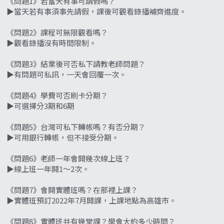
《問題1》若當天有事可請假嗎？
▶️當天若有事須事先請假，課後可觀看錄播補齊進度。
《問題2》課程可無限觀看嗎？
▶️觀看錄播沒有時間限制。
《問題3》結業後可否私下請教老師問題？
▶️有問題可私訊，一天會回覆一次。
《問題4》學費可否刷卡分期？
▶️可選擇分3期和6期
《問題5》台灣可私下轉帳嗎？有否分期？
▶️可用銀行轉帳，但不接受分期。
《問題6》老師一年會開幾次線上班？
▶️線上班一年開1～2次。
《問題7》會開實體班嗎？在那裡上課？
▶️實體班預訂2022年7月開課，上課地點為高雄市。
《問題8》實體班共有幾堂課？學會大約多少時間？