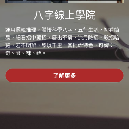
八字線上學院
運用邏輯推理，體悟科學八字，五行生剋，初看簡
易，細看招中藏招，層出不窮，流月險招、殺招暗
藏，若不明辨，謬以千里，其批命特色，可謂：
奇、險、辣、絕。
了解更多