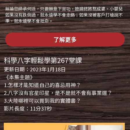
無論您師承何派，只要願意下苦功，媳婦終將熬成婆。小嬰兒
如果沒有跌倒過，就永遠學不會走路；如果沒被客戶打槍說不
準，就永遠學不會批命。
了解更多
科學八字輕鬆學第267堂課
更新日期：2023年1月18日
《本集主題》
1.怎樣才能知道自己的喜忌用神？
2.八字沒有官星印星，是不是就不會有事業運？
3.大陸哪裡可以買到我的實體書？ 
影片長度：11分37秒