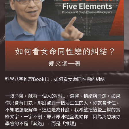
站長精選
陽宅視頻
八字進階班
《十神高階實戰錄》完整典藏版
與我預約
小兒命名
科學八字推理1
臉書生活
線上直播
八字中階班
科學八字推理PDF
科學八字推理2
批命預約
登錄
/
註冊
好書推廌
自我挑戰
八字高階班
八字批命
科學八字推理3
上課預約
搜索
五人實戰班
小兒命名
科學八字輕鬆學
常見問題
繁體中文
五行計算初階班
輕鬆學會科學八字推理
FB粉絲頁
0938617837
繁體中文
support@p8zicourse.com
五行計算高階班
科學八字推理Book11：如何看女命同性戀的糾結
團隊訓練營
一張命盤，藏著一個人的掙扎、選擇、情緒與命運，如果
你只會背口訣，那麼遇到一個活生生的人，你就會卡住，
五行八字線上班
不知道怎麼解釋。這也是為什麼，我希望把這些上課的實
錄文字，一字不刪、原汁原味地呈現給你。因為我想讓你
學會的不是「套路」，而是「推理」。