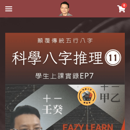
0
×
×
部落格分類
商品分類
最新消息
關於我
八字線上完整班
心靈成長
實體經營
科學八字推理PDF
好書推薦
課程介紹
《十神高階實戰錄》完整典藏版
八字雜記
祖傳命理
手工印鑑
Blog
1美元超值PDF
人氣最高
五行八字學
後天派陽宅
試閱專區
學生紅利課程
站長精選
黃金會員專區
八字雜記
線上學苑
團隊教練訓練營
臉書生活
Podcast聽書
心靈成長
團隊訓練營
命理商城
Podcast聽書
八字初階班1
人氣最高
八字視頻
八字初階班2
我的著作
八字線上批命
八字完整班