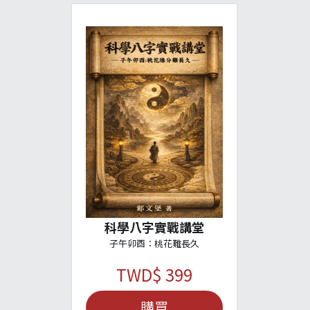
科學八字實戰講堂
子午卯酉：桃花難長久
TWD$ 399
購買