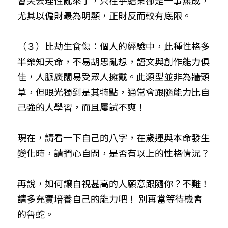
會失去理性亂來了，只在乎結果卻是一事無成，
尤其以偏財最為明顯，正財反而較有底限。
（３）比劫生食傷：個人的經驗中，此種性格多
半樂知天命，不易胡思亂想，語文與創作能力俱
佳，人脈廣闊易受眾人擁戴。此類型並非為牆頭
草，但眼光獨到是其特點，通常會跟隨能力比自
己強的人學習，而且屢試不爽！
現在，請看一下自己的八字，在歲運與本命發生
變化時，請捫心自問，是否有以上的性格情況？
再說，如何讓自視甚高的人願意跟隨你？不難！
請多充實培養自己的能力吧！ 別再當等待機會
的魯蛇。