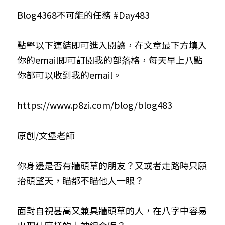
Blog4368不可能的任務 #Day483
小兒命名
站長精選
陽宅視頻
八字進階班
《十神高階實戰錄》完整典藏版
與我預約
科學八字推理1
臉書生活
線上直播
八字中階班
科學八字推理PDF
點擊以下連結即可進入閱讀，在文章最下方填入
科學八字推理2
批命預約
登錄
/
註冊
你的email即可訂閱我的部落格，每天早上八點
好書推廌
自我挑戰
八字高階班
八字批命
科學八字推理3
上課預約
搜索
你都可以收到我的email。
五人實戰班
小兒命名
科學八字輕鬆學
常見問題
繁體中文
https://www.p8zi.com/blog/blog483
五行計算初階班
輕鬆學會科學八字推理
FB粉絲頁
0938617837
繁體中文
原創/文堡老師
support@p8zicourse.com
五行計算高階班
團隊訓練營
你身邊是否有牆頭草的朋友？又或者走路時只願
抬頭望天，瞄都不瞄他人一眼？
五行八字線上班
面對自視甚高又兼具牆頭草的人，在八字中容易