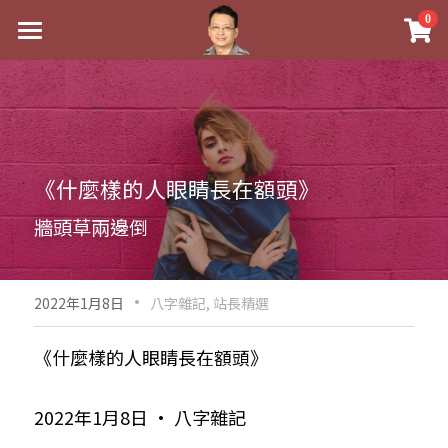
×
0
商品分類
最新消息
八字線上完整班
關於我
科學八字推理PDF
實體經營
《什麼樣的人眼睛長在額頭》
《十神高階實戰錄》完整典藏版
課程介紹
祖傳命理
牆頭草兩邊倒
1美元超值PDF
手工印鑑
Blog
五行八字學
學生紅利課程
·
後天派陽宅
試閱專區
黃金會員專區
2022年1月8日
八字雜記,
站長精選
團隊教練訓練營
八字雜記
線上學苑
Podcast聽書
《什麼樣的人眼睛長在額頭》
Podcast聽書
心靈成長
團隊訓練營
命理商城
八字初階班1
2022年1月8日 · 八字雜記
八字線上批命
人氣最高
八字視頻
八字初階班2
我的著作
八字完整班