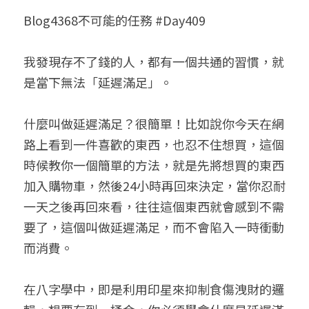
Blog4368不可能的任務 #Day409
小兒命名
站長精選
陽宅視頻
八字進階班
《十神高階實戰錄》完整典藏版
與我預約
科學八字推理1
臉書生活
線上直播
八字中階班
科學八字推理PDF
我發現存不了錢的人，都有一個共通的習慣，就
科學八字推理2
批命預約
登錄
/
註冊
是當下無法「延遲滿足」。
好書推廌
自我挑戰
八字高階班
八字批命
科學八字推理3
上課預約
搜索
什麼叫做延遲滿足？很簡單！比如說你今天在網
五人實戰班
小兒命名
科學八字輕鬆學
常見問題
繁體中文
路上看到一件喜歡的東西，也忍不住想買，這個
五行計算初階班
輕鬆學會科學八字推理
FB粉絲頁
0938617837
繁體中文
時候教你一個簡單的方法，就是先將想買的東西
加入購物車，然後24小時再回來決定，當你忍耐
support@p8zicourse.com
五行計算高階班
一天之後再回來看，往往這個東西就會感到不需
團隊訓練營
要了，這個叫做延遲滿足，而不會陷入一時衝動
而消費。
五行八字線上班
在八字學中，即是利用印星來抑制食傷洩財的邏