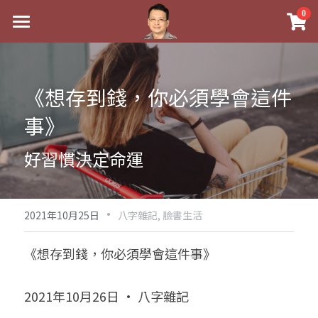
×
0
商品分類
最新消息
八字線上完整班
關於我
《想存到錢，你必須學會這件
科學八字推理PDF
實體經營
事》
《十神高階實戰錄》完整典藏版
課程介紹
祖傳命理
好習慣決定命運
1美元超值PDF
手工印鑑
Blog
五行八字學
學生紅利課程
·
後天派陽宅
試閱專區
黃金會員專區
2021年10月25日
八字雜記,
臉書生活
團隊教練訓練營
八字雜記
線上學苑
Podcast聽書
《想存到錢，你必須學會這件事》
Podcast聽書
心靈成長
團隊訓練營
命理商城
八字初階班1
2021年10月26日 · 八字雜記
八字線上批命
人氣最高
八字視頻
八字初階班2
我的著作
八字完整班