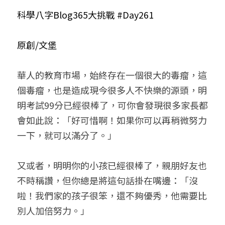
科學八字Blog365大挑戰 #Day261
小兒命名
站長精選
陽宅視頻
八字進階班
《十神高階實戰錄》完整典藏版
與我預約
科學八字推理1
臉書生活
線上直播
八字中階班
科學八字推理PDF
原創/文堡
科學八字推理2
批命預約
登錄
/
註冊
好書推廌
自我挑戰
八字高階班
八字批命
科學八字推理3
上課預約
搜索
華人的教育市場，始終存在一個很大的毒瘤，這
個毒瘤，也是造成現今很多人不快樂的源頭，明
五人實戰班
小兒命名
科學八字輕鬆學
常見問題
繁體中文
明考試99分已經很棒了，可你會發現很多家長都
五行計算初階班
輕鬆學會科學八字推理
FB粉絲頁
0938617837
繁體中文
會如此說：「好可惜啊！如果你可以再稍微努力
一下，就可以滿分了。」
support@p8zicourse.com
五行計算高階班
團隊訓練營
又或者，明明你的小孩已經很棒了，親朋好友也
不時稱讚，但你總是將這句話掛在嘴邊：「沒
五行八字線上班
啦！我們家的孩子很笨，還不夠優秀，他需要比
別人加倍努力。」