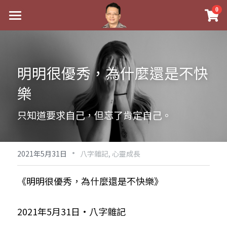
×
0
商品分類
最新消息
八字線上完整班
關於我
明明很優秀，為什麼還是不快
科學八字推理PDF
實體經營
樂
《十神高階實戰錄》完整典藏版
課程介紹
祖傳命理
只知道要求自己，但忘了肯定自己。
1美元超值PDF
手工印鑑
Blog
五行八字學
學生紅利課程
·
後天派陽宅
試閱專區
黃金會員專區
2021年5月31日
八字雜記,
心靈成長
團隊教練訓練營
八字雜記
線上學苑
Podcast聽書
《明明很優秀，為什麼還是不快樂》
Podcast聽書
心靈成長
團隊訓練營
命理商城
八字初階班1
2021年5月31日·八字雜記
八字線上批命
人氣最高
八字視頻
八字初階班2
我的著作
八字完整班