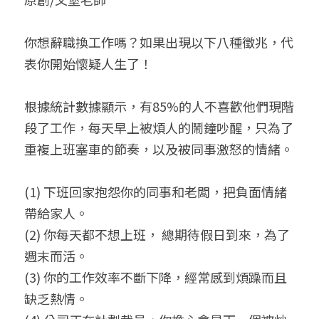
小兒命名
站長精選
陽宅視頻
八字進階班
《十神高階實戰錄》完整典藏版
與我預約
科學八字推理1
你想辭職換工作嗎？如果出現以下八種徵兆，代
臉書生活
線上直播
八字中階班
科學八字推理PDF
表你開始懷疑人生了！
科學八字推理2
批命預約
登錄
/
註冊
好書推廌
自我挑戰
八字高階班
八字批命
科學八字推理3
上課預約
搜索
根據統計數據顯示，有85%的人不喜歡他們現階
段了工作，每天早上被煩人的鬧鐘吵醒，只為了
五人實戰班
小兒命名
科學八字輕鬆學
常見問題
繁體中文
重複上班塞車的節奏，以及被同事激怒的情緒。
五行計算初階班
輕鬆學會科學八字推理
FB粉絲頁
0938617837
繁體中文
(1) 下班回家抱怨你的同事和老闆，把負面情緒
support@p8zicourse.com
五行計算高階班
帶給家人。
團隊訓練營
(2) 你每天都不想上班， 總期待假日到來，為了
週末而活。
五行八字線上班
(3) 你的工作效率不斷下降，經常感到煩躁而且
缺乏熱情。