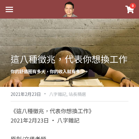
×
0
商品分類
最新消息
八字線上完整班
關於我
科學八字推理PDF
實體經營
這八種徵兆，代表你想換工作
《十神高階實戰錄》完整典藏版
課程介紹
祖傳命理
你的舒適圈有多大，你的收入就有多少。
1美元超值PDF
手工印鑑
Blog
五行八字學
學生紅利課程
·
後天派陽宅
試閱專區
黃金會員專區
2021年2月23日
八字雜記,
站長精選
團隊教練訓練營
八字雜記
線上學苑
Podcast聽書
《這八種徵兆，代表你想換工作》
2021年2月23日 · 八字雜記
Podcast聽書
心靈成長
團隊訓練營
命理商城
八字初階班1
八字線上批命
人氣最高
八字視頻
八字初階班2
我的著作
八字完整班
原創/文堡老師