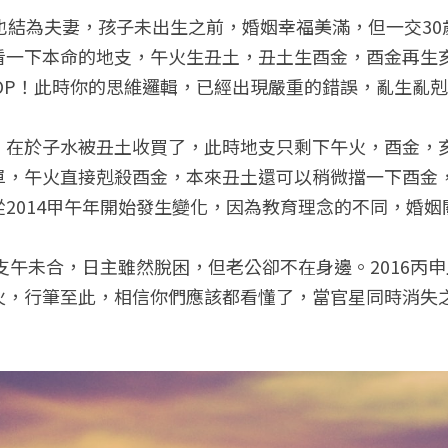
也結為夫妻，孩子未出生之前，婚姻幸福美滿，但一交3
看一下本命的地支，午火生丑土，丑土生酉金，酉金再生
TOP！此時你的思維邏輯，已經出現嚴重的錯誤，亂生亂
，在於子水被丑土收買了，此時地支只剩下午火，酉金，
單，午火直接剋殺酉金，本來丑土還可以稍微擋一下酉金
2014甲午年開始發生變化，因為教育理念的不同，婚
地支午未合，日主雖然脫困，但老公卻不在身邊。2016丙
火，行筆至此，相信你們應該都看懂了，當官星同時消失