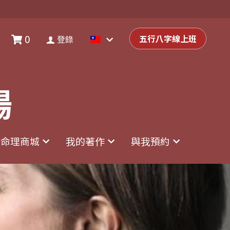
0
0
登錄
五行八字線上班
五行八字線上班
登錄
場
場
命理商城
命理商城
我的著作
我的著作
與我預約
與我預約