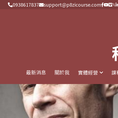
0938617837
0938617837
support@p8zicourse.com
support@p8zicourse.com
最新消息
最新消息
關於我
關於我
實體經營
實體經營
課
課