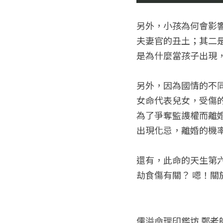
另外，小孩為何會影
夫妻官的丑土；其二
是為什麼當孩子出現
另外，因為國情的不
女命代表兒女，受傷
為了爭奪監謢權而離
出現化忌，離婚的機
還有，此命的天生第
劫食傷有關？ 嗯！關於
儒溢命理印鑑坊 鄭老